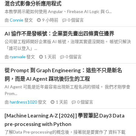
混合式影像分析應用程式
本教學將示範如何使用 Angular、Firebase AI Logic 與 G...
由
Connie
發文
9 小時前
0
個留言
AI 協作不是發帳號：企業要先畫出四條責任邊界
公司替工程師開好企業版 AI 帳號，治理其實還沒開始。 帳號只解決
「誰可以登入」...
由
ryanvale
發文
1 天前
0
個留言
從 Prompt 到 Graph Engineering：這些不只是新名
詞，而是 AI Agent 踩坑後衍生的工程
AI Agent 可能是近年最容易出現新工程名詞的領域。 我們才剛學會
Prom...
由
hardness1020
發文
1 天前
0
個留言
[Machine Learning A-Z [2026] ] 學習筆記 Day3 Data
pre-processing with Python
了解Data Pre-processing的概念後，接著就是要實作了 資料下載