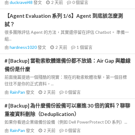
由
duckravel48
發文
2 天前
0
個留言
【Agent Evaluation 系列 1/6】Agent 到底該怎麼測
試？
很多團隊評估 Agent 的方法，其實還停留在評估 Chatbot。 準備一
組...
由
hardness1020
發文
2 天前
1
個留言
# [Backup] 當勒索軟體連備份都不放過：Air Gap 與離線
備份是什麼
前面幾篇提過一個殘酷的現實：現在的勒索軟體攻擊，第一個目標
往往不是你的正式資料，...
由
RainPan
發文
2 天前
0
個留言
# [Backup] 為什麼備份設備可以塞進 30 倍的資料？聊聊
重複資料刪除（Deduplication）
如果你看過企業級備份設備（例如 Dell PowerProtect DD 系列）...
由
RainPan
發文
2 天前
0
個留言