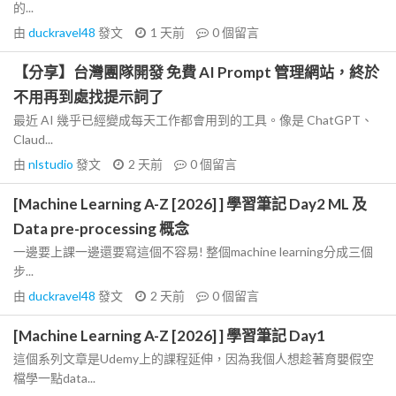
的...
由
duckravel48
發文
1 天前
0
個留言
【分享】台灣團隊開發 免費 AI Prompt 管理網站，終於
不用再到處找提示詞了
最近 AI 幾乎已經變成每天工作都會用到的工具。像是 ChatGPT、
Claud...
由
nlstudio
發文
2 天前
0
個留言
[Machine Learning A-Z [2026] ] 學習筆記 Day2 ML 及
Data pre-processing 概念
一邊要上課一邊還要寫這個不容易! 整個machine learning分成三個
步...
由
duckravel48
發文
2 天前
0
個留言
[Machine Learning A-Z [2026] ] 學習筆記 Day1
這個系列文章是Udemy上的課程延伸，因為我個人想趁著育嬰假空
檔學一點data...