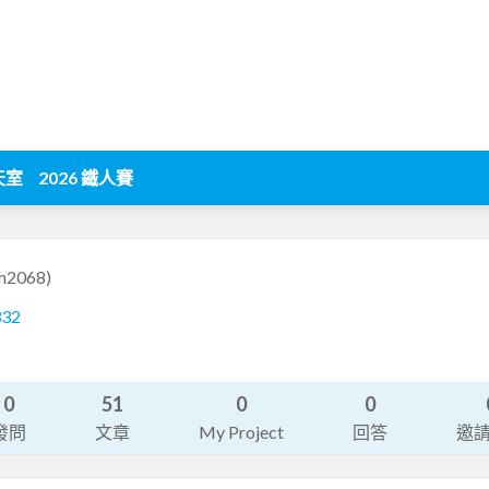
天室
2026 鐵人賽
ph2068)
332
0
51
0
0
發問
文章
My Project
回答
邀