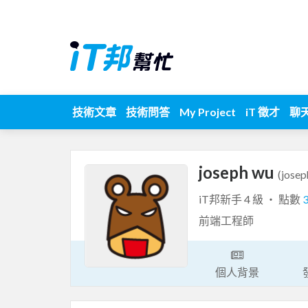
技術文章
技術問答
My Project
iT 徵才
聊
joseph wu
(jose
iT邦新手 4 級 ‧ 點數
前端工程師
個人背景