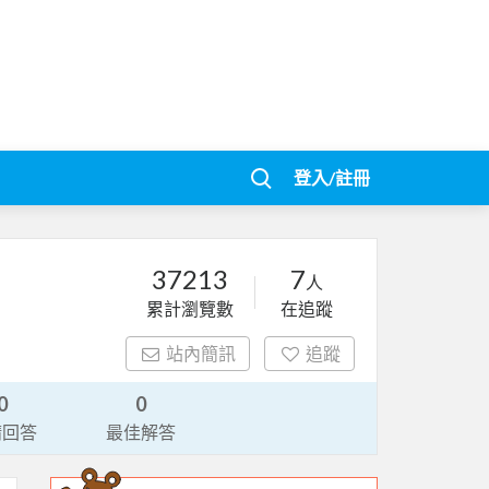
登入/註冊
37213
7
人
累計瀏覽數
在追蹤
站內簡訊
追蹤
0
0
請回答
最佳解答