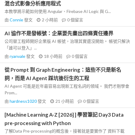
混合式影像分析應用程式
本教學將示範如何使用 Angular、Firebase AI Logic 與 G...
由
Connie
發文
2 小時前
0
個留言
AI 協作不是發帳號：企業要先畫出四條責任邊界
公司替工程師開好企業版 AI 帳號，治理其實還沒開始。 帳號只解決
「誰可以登入」...
由
ryanvale
發文
18 小時前
0
個留言
從 Prompt 到 Graph Engineering：這些不只是新名
詞，而是 AI Agent 踩坑後衍生的工程
AI Agent 可能是近年最容易出現新工程名詞的領域。 我們才剛學會
Prom...
由
hardness1020
發文
21 小時前
0
個留言
[Machine Learning A-Z [2026] ] 學習筆記 Day3 Data
pre-processing with Python
了解Data Pre-processing的概念後，接著就是要實作了 資料下載