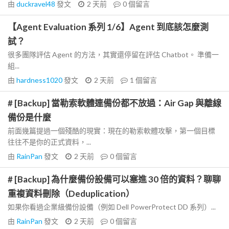
由
duckravel48
發文
2 天前
0
個留言
【Agent Evaluation 系列 1/6】Agent 到底該怎麼測
試？
很多團隊評估 Agent 的方法，其實還停留在評估 Chatbot。 準備一
組...
由
hardness1020
發文
2 天前
1
個留言
# [Backup] 當勒索軟體連備份都不放過：Air Gap 與離線
備份是什麼
前面幾篇提過一個殘酷的現實：現在的勒索軟體攻擊，第一個目標
往往不是你的正式資料，...
由
RainPan
發文
2 天前
0
個留言
# [Backup] 為什麼備份設備可以塞進 30 倍的資料？聊聊
重複資料刪除（Deduplication）
如果你看過企業級備份設備（例如 Dell PowerProtect DD 系列）...
由
RainPan
發文
2 天前
0
個留言