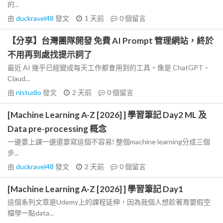
的...
由
duckravel48
發文
1 天前
0
個留言
【分享】台灣團隊開發 免費 AI Prompt 管理網站，終於
不用再到處找提示詞了
最近 AI 幾乎已經變成每天工作都會用到的工具。像是 ChatGPT、
Claud...
由
nlstudio
發文
2 天前
0
個留言
[Machine Learning A-Z [2026] ] 學習筆記 Day2 ML 及
Data pre-processing 概念
一邊要上課一邊還要寫這個不容易! 整個machine learning分成三個
步...
由
duckravel48
發文
2 天前
0
個留言
[Machine Learning A-Z [2026] ] 學習筆記 Day1
這個系列文章是Udemy上的課程延伸，因為我個人想趁著育嬰假空
檔學一點data...