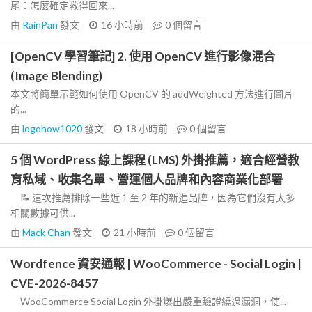
尾：怎麼確定救得回來...
由
RainPan
發文
16 小時前
0
個留言
[OpenCV 學習筆記] 2. 使用 OpenCV 進行影像混合
(Image Blending)
本文將簡單示範如何使用 OpenCV 的 addWeighted 方法進行圖片
的...
由
logohow1020
發文
18 小時前
0
個留言
5 個 WordPress 線上課程 (LMS) 外掛推薦，適合經營教
育私域、收集名單、營運個人品牌和內容商業化部署
📝 這次推薦排除一些近 1 至 2 年的新進品牌，因為它們沒有太多
相關數據可供...
由
Mack Chan
發文
21 小時前
0
個留言
Wordfence 資安通報 | WooCommerce - Social Login |
CVE-2026-8457
WooCommerce Social Login 外掛爆出嚴重驗證繞過漏洞，使...