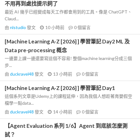
不用再到處找提示詞了
最近 AI 幾乎已經變成每天工作都會用到的工具。像是 ChatGPT、
Claud...
由
nlstudio
發文
10 小時前
0
個留言
[Machine Learning A-Z [2026] ] 學習筆記 Day2 ML 及
Data pre-processing 概念
一邊要上課一邊還要寫這個不容易! 整個machine learning分成三個
步...
由
duckravel48
發文
13 小時前
0
個留言
[Machine Learning A-Z [2026] ] 學習筆記 Day1
這個系列文章是Udemy上的課程延伸，因為我個人想趁著育嬰假空
檔學一點data...
由
duckravel48
發文
14 小時前
0
個留言
【Agent Evaluation 系列 1/6】Agent 到底該怎麼測
試？