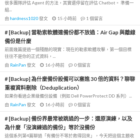
很多團隊評估 Agent 的方法，其實還停留在評估 Chatbot。 準備一
組...
由
hardness1020
發文
15 小時前
1
個留言
# [Backup] 當勒索軟體連備份都不放過：Air Gap 與離線
備份是什麼
前面幾篇提過一個殘酷的現實：現在的勒索軟體攻擊，第一個目標
往往不是你的正式資料，...
由
RainPan
發文
16 小時前
0
個留言
# [Backup] 為什麼備份設備可以塞進 30 倍的資料？聊聊
重複資料刪除（Deduplication）
如果你看過企業級備份設備（例如 Dell PowerProtect DD 系列）...
由
RainPan
發文
16 小時前
0
個留言
# [Backup] 備份界最常被跳過的一步：還原演練，以及
為什麼「沒演練過的備份」等於沒備份
這個系列第4篇聊過「有備份不等於救得回來」，今天把這個主題收