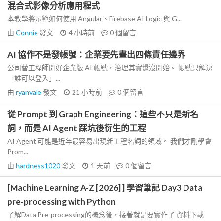
混合式影像分析應用程式
本教學將示範如何使用 Angular、Firebase AI Logic 與 G...
由
Connie
發文
4 小時前
0
個留言
AI 協作不是發帳號：企業要先畫出四條責任邊界
公司替工程師開好企業版 AI 帳號，治理其實還沒開始。 帳號只解決
「誰可以登入」...
由
ryanvale
發文
21 小時前
0
個留言
從 Prompt 到 Graph Engineering：這些不只是新名
詞，而是 AI Agent 踩坑後衍生的工程
AI Agent 可能是近年最容易出現新工程名詞的領域。 我們才剛學會
Prom...
由
hardness1020
發文
1 天前
0
個留言
[Machine Learning A-Z [2026] ] 學習筆記 Day3 Data
pre-processing with Python
了解Data Pre-processing的概念後，接著就是要實作了 資料下載