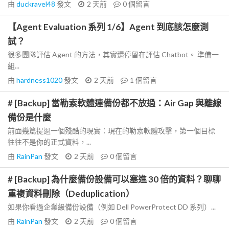
由
duckravel48
發文
2 天前
0
個留言
【Agent Evaluation 系列 1/6】Agent 到底該怎麼測
試？
很多團隊評估 Agent 的方法，其實還停留在評估 Chatbot。 準備一
組...
由
hardness1020
發文
2 天前
1
個留言
# [Backup] 當勒索軟體連備份都不放過：Air Gap 與離線
備份是什麼
前面幾篇提過一個殘酷的現實：現在的勒索軟體攻擊，第一個目標
往往不是你的正式資料，...
由
RainPan
發文
2 天前
0
個留言
# [Backup] 為什麼備份設備可以塞進 30 倍的資料？聊聊
重複資料刪除（Deduplication）
如果你看過企業級備份設備（例如 Dell PowerProtect DD 系列）...
由
RainPan
發文
2 天前
0
個留言