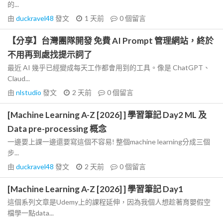
的...
由
duckravel48
發文
1 天前
0
個留言
【分享】台灣團隊開發 免費 AI Prompt 管理網站，終於
不用再到處找提示詞了
最近 AI 幾乎已經變成每天工作都會用到的工具。像是 ChatGPT、
Claud...
由
nlstudio
發文
2 天前
0
個留言
[Machine Learning A-Z [2026] ] 學習筆記 Day2 ML 及
Data pre-processing 概念
一邊要上課一邊還要寫這個不容易! 整個machine learning分成三個
步...
由
duckravel48
發文
2 天前
0
個留言
[Machine Learning A-Z [2026] ] 學習筆記 Day1
這個系列文章是Udemy上的課程延伸，因為我個人想趁著育嬰假空
檔學一點data...