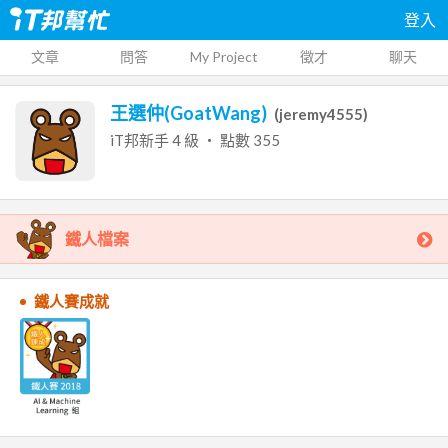
登入
文章
問答
My Project
徵才
聊天
王選仲(GoatWang)
(
jeremy4555
)
iT邦新手
4
級 ‧ 點數
355
鐵人檔案
鐵人賽成就