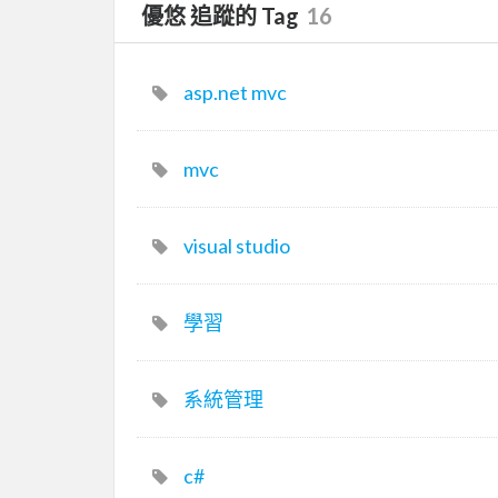
優悠 追蹤的 Tag
16
asp.net mvc
mvc
visual studio
學習
系統管理
c#