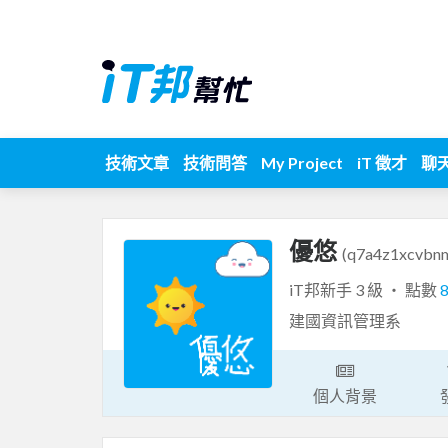
技術文章
技術問答
My Project
iT 徵才
聊
優悠
(q7a4z1xcvbn
iT邦新手 3 級 ‧ 點數
建國資訊管理系
個人背景