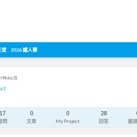
天室
2026 鐵人賽
m9k6o3)
867
17
0
0
28
發問
文章
My Project
回答
邀