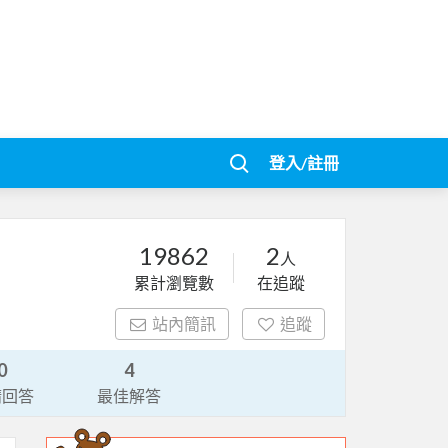
登入/註冊
19862
2
人
累計瀏覽數
在追蹤
站內簡訊
追蹤
0
4
請回答
最佳解答