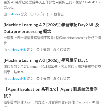
最近 AI 幾乎已經變成每天工作都會用到的工具。像是 ChatGPT、
Claud...
由
nlstudio
發文
1 天前
0
個留言
[Machine Learning A-Z [2026] ] 學習筆記 Day2 ML 及
Data pre-processing 概念
一邊要上課一邊還要寫這個不容易! 整個machine learning分成三個
步...
由
duckravel48
發文
1 天前
0
個留言
[Machine Learning A-Z [2026] ] 學習筆記 Day1
這個系列文章是Udemy上的課程延伸，因為我個人想趁著育嬰假空
檔學一點data...
由
duckravel48
發文
1 天前
0
個留言
【Agent Evaluation 系列 1/6】Agent 到底該怎麼測
試？
很多團隊評估 Agent 的方法，其實還停留在評估 Chatbot。 準備一