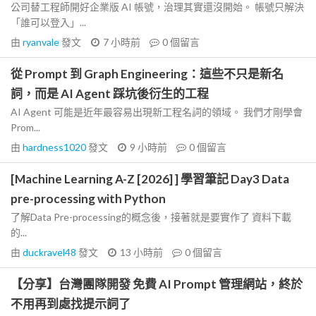
公司替工程師開好企業版 AI 帳號，治理其實還沒開始。 帳號只解決
「誰可以登入」...
由
ryanvale
發文
7 小時前
0
個留言
從 Prompt 到 Graph Engineering：這些不只是新名
詞，而是 AI Agent 踩坑後衍生的工程
AI Agent 可能是近年最容易出現新工程名詞的領域。 我們才剛學會
Prom...
由
hardness1020
發文
9 小時前
0
個留言
[Machine Learning A-Z [2026] ] 學習筆記 Day3 Data
pre-processing with Python
了解Data Pre-processing的概念後，接著就是要實作了 資料下載
的...
由
duckravel48
發文
13 小時前
0
個留言
【分享】台灣團隊開發 免費 AI Prompt 管理網站，終於
不用再到處找提示詞了