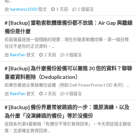
組...
由
hardness1020
發文
1 天前
1
個留言
# [Backup] 當勒索軟體連備份都不放過：Air Gap 與離線
備份是什麼
前面幾篇提過一個殘酷的現實：現在的勒索軟體攻擊，第一個目標
往往不是你的正式資料，...
由
RainPan
發文
2 天前
0
個留言
# [Backup] 為什麼備份設備可以塞進 30 倍的資料？聊聊
重複資料刪除（Deduplication）
如果你看過企業級備份設備（例如 Dell PowerProtect DD 系列）...
由
RainPan
發文
2 天前
0
個留言
# [Backup] 備份界最常被跳過的一步：還原演練，以及
為什麼「沒演練過的備份」等於沒備份
這個系列第4篇聊過「有備份不等於救得回來」，今天把這個主題收
尾：怎麼確定救得回來...