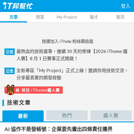
登入
文章
問答
My Project
徵才
聊天
按讚加入 iThelp 粉絲團追蹤
最熱血的技術盛事，連續 30 天的修煉【2026 iThome 鐵
公告
人賽】8 月 1 日賽事正式開啟！
全新專區「My Project」正式上線！邀請你用技術交流，
公告
分享最真實的開發經驗
前往 iThome鐵人賽
技術文章
熱門
鐵人賽
最新
AI 協作不是發帳號：企業要先畫出四條責任邊界