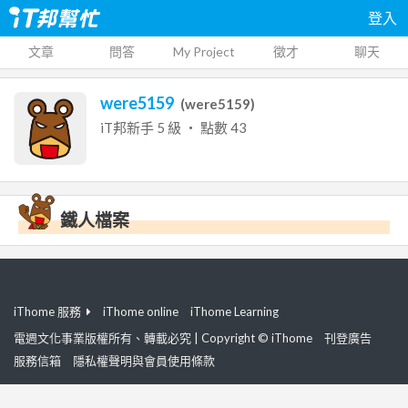
登入
文章
問答
My Project
徵才
聊天
were5159
(
were5159
)
iT邦新手
5
級 ‧ 點數
43
鐵人檔案
iThome 服務
iThome online
iThome Learning
電週文化事業版權所有、轉載必究 | Copyright © iThome
刊登廣告
服務信箱
隱私權聲明與會員使用條款