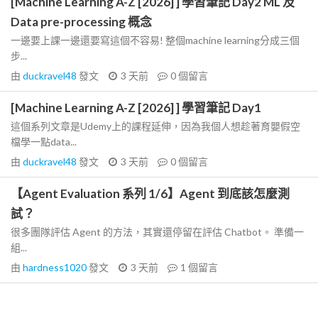
[Machine Learning A-Z [2026] ] 學習筆記 Day2 ML 及
Data pre-processing 概念
一邊要上課一邊還要寫這個不容易! 整個machine learning分成三個
步...
由
duckravel48
發文
3 天前
0
個留言
[Machine Learning A-Z [2026] ] 學習筆記 Day1
這個系列文章是Udemy上的課程延伸，因為我個人想趁著育嬰假空
檔學一點data...
由
duckravel48
發文
3 天前
0
個留言
【Agent Evaluation 系列 1/6】Agent 到底該怎麼測
試？
很多團隊評估 Agent 的方法，其實還停留在評估 Chatbot。 準備一
組...
由
hardness1020
發文
3 天前
1
個留言