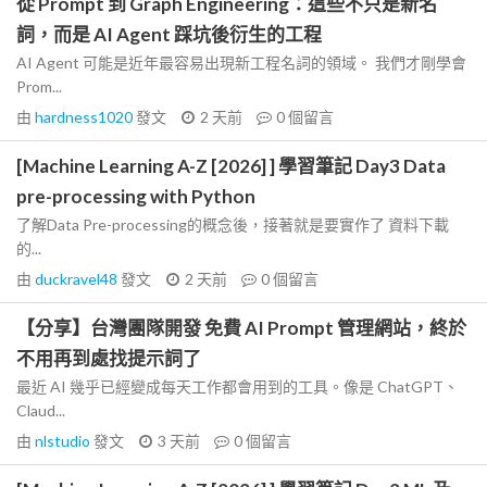
從 Prompt 到 Graph Engineering：這些不只是新名
詞，而是 AI Agent 踩坑後衍生的工程
AI Agent 可能是近年最容易出現新工程名詞的領域。 我們才剛學會
Prom...
由
hardness1020
發文
2 天前
0
個留言
[Machine Learning A-Z [2026] ] 學習筆記 Day3 Data
pre-processing with Python
了解Data Pre-processing的概念後，接著就是要實作了 資料下載
的...
由
duckravel48
發文
2 天前
0
個留言
【分享】台灣團隊開發 免費 AI Prompt 管理網站，終於
不用再到處找提示詞了
最近 AI 幾乎已經變成每天工作都會用到的工具。像是 ChatGPT、
Claud...
由
nlstudio
發文
3 天前
0
個留言