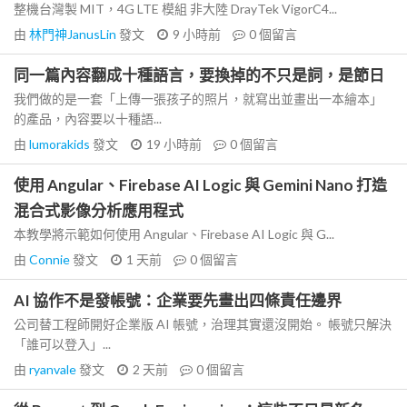
整機台灣製 MIT，4G LTE 模組 非大陸 DrayTek VigorC4...
由
林門神JanusLin
發文
9 小時前
0
個留言
同一篇內容翻成十種語言，要換掉的不只是詞，是節日
我們做的是一套「上傳一張孩子的照片，就寫出並畫出一本繪本」
的產品，內容要以十種語...
由
lumorakids
發文
19 小時前
0
個留言
使用 Angular、Firebase AI Logic 與 Gemini Nano 打造
混合式影像分析應用程式
本教學將示範如何使用 Angular、Firebase AI Logic 與 G...
由
Connie
發文
1 天前
0
個留言
AI 協作不是發帳號：企業要先畫出四條責任邊界
公司替工程師開好企業版 AI 帳號，治理其實還沒開始。 帳號只解決
「誰可以登入」...
由
ryanvale
發文
2 天前
0
個留言