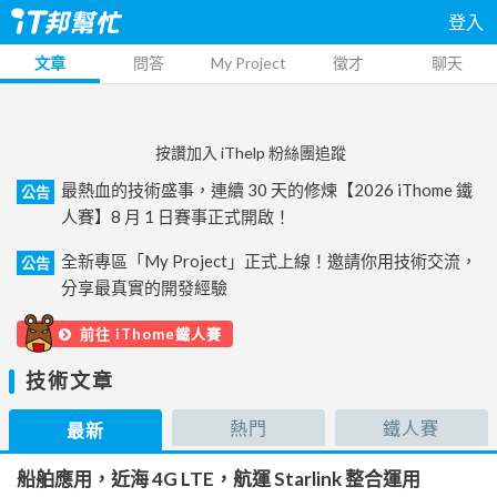
登入
文章
問答
My Project
徵才
聊天
按讚加入 iThelp 粉絲團追蹤
最熱血的技術盛事，連續 30 天的修煉【2026 iThome 鐵
公告
人賽】8 月 1 日賽事正式開啟！
全新專區「My Project」正式上線！邀請你用技術交流，
公告
分享最真實的開發經驗
前往 iThome鐵人賽
技術文章
熱門
鐵人賽
最新
船舶應用，近海 4G LTE，航運 Starlink 整合運用