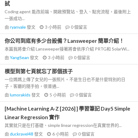
試
Coding agent 能改前端、開啟預覽站、登入、點完流程，最後附上
一張成功...
由
ryanvale
發文
3 小時前
0
個留言
你公司到底有多少台設備？Lansweeper 簡單介紹！
本篇我將會介紹 Lansweeper接著將會依序介紹 PRTG和 SolarWi...
由
YangSean
發文
3 小時前
0
個留言
模型到第七頁就忘了那個孩子
一位媽媽上傳了女兒的一張照片。不是生日也不是什麼特別的日
子，客廳的隨手拍，很普通...
由
lumorakids
發文
5 小時前
0
個留言
[Machine Learning A-Z [2026] ] 學習筆記 Day5 Simple
Linear Regression 實作
其實就只是在打基礎、simple linear regression在真實世界的...
由
duckravel48
發文
6 小時前
0
個留言