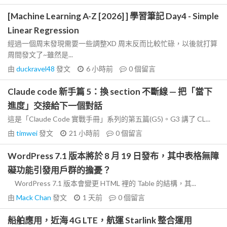
[Machine Learning A-Z [2026] ] 學習筆記 Day4 - Simple
Linear Regression
經過一個周末發現需要一些調整XD 周末反而比較忙碌，以後就打算
周間發文了~雖然是...
由
duckravel48
發文
6 小時前
0
個留言
Claude code 新手篇 5：換 section 不斷線 — 把「當下
進度」交接給下一個對話
這是「Claude Code 實戰手冊」系列的第五篇(G5)。G3 講了 CL...
由
timwei
發文
21 小時前
0
個留言
WordPress 7.1 版本將於 8 月 19 日發布，其中表格無障
礙功能引發用戶群的擔憂？
WordPress 7.1 版本會變更 HTML 裡的 Table 的結構，其...
由
Mack Chan
發文
1 天前
0
個留言
船舶應用，近海 4G LTE，航運 Starlink 整合運用