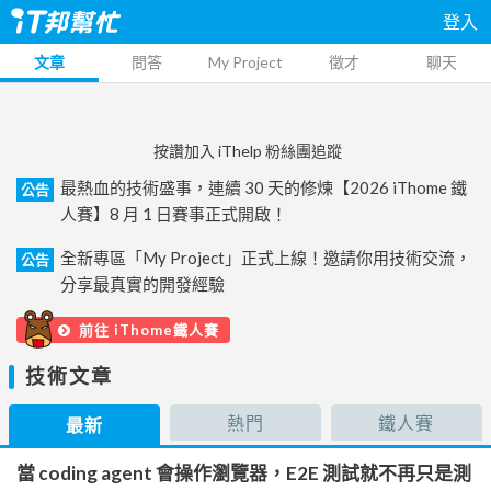
登入
文章
問答
My Project
徵才
聊天
按讚加入 iThelp 粉絲團追蹤
最熱血的技術盛事，連續 30 天的修煉【2026 iThome 鐵
公告
人賽】8 月 1 日賽事正式開啟！
全新專區「My Project」正式上線！邀請你用技術交流，
公告
分享最真實的開發經驗
前往 iThome鐵人賽
技術文章
熱門
鐵人賽
最新
當 coding agent 會操作瀏覽器，E2E 測試就不再只是測