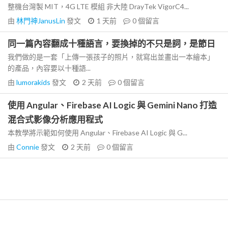
整機台灣製 MIT，4G LTE 模組 非大陸 DrayTek VigorC4...
由
林門神JanusLin
發文
1 天前
0
個留言
同一篇內容翻成十種語言，要換掉的不只是詞，是節日
我們做的是一套「上傳一張孩子的照片，就寫出並畫出一本繪本」
的產品，內容要以十種語...
由
lumorakids
發文
2 天前
0
個留言
使用 Angular、Firebase AI Logic 與 Gemini Nano 打造
混合式影像分析應用程式
本教學將示範如何使用 Angular、Firebase AI Logic 與 G...
由
Connie
發文
2 天前
0
個留言