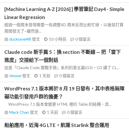
[Machine Learning A-Z [2026] ] 學習筆記 Day4 - Simple
Linear Regression
經過一個周末發現需要一些調整XD 周末反而比較忙碌，以後就打算
周間發文了~雖然是...
由
duckravel48
發文
10 小時前
0
個留言
Claude code 新手篇 5：換 section 不斷線 — 把「當下
進度」交接給下一個對話
這是「Claude Code 實戰手冊」系列的第五篇(G5)。G3 講了 CL...
由
timwei
發文
1 天前
0
個留言
WordPress 7.1 版本將於 8 月 19 日發布，其中表格無障
礙功能引發用戶群的擔憂？
WordPress 7.1 版本會變更 HTML 裡的 Table 的結構，其...
由
Mack Chan
發文
1 天前
0
個留言
船舶應用，近海 4G LTE，航運 Starlink 整合運用