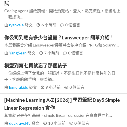
試
Coding agent 能改前端、開啟預覽站、登入、點完流程，最後附上
一張成功...
由
ryanvale
發文
6 小時前
0
個留言
你公司到底有多少台設備？Lansweeper 簡單介紹！
本篇我將會介紹 Lansweeper接著將會依序介紹 PRTG和 SolarWi...
由
YangSean
發文
7 小時前
0
個留言
模型到第七頁就忘了那個孩子
一位媽媽上傳了女兒的一張照片。不是生日也不是什麼特別的日
子，客廳的隨手拍，很普通...
由
lumorakids
發文
9 小時前
0
個留言
[Machine Learning A-Z [2026] ] 學習筆記 Day5 Simple
Linear Regression 實作
其實就只是在打基礎、simple linear regression在真實世界的...
由
duckravel48
發文
10 小時前
0
個留言