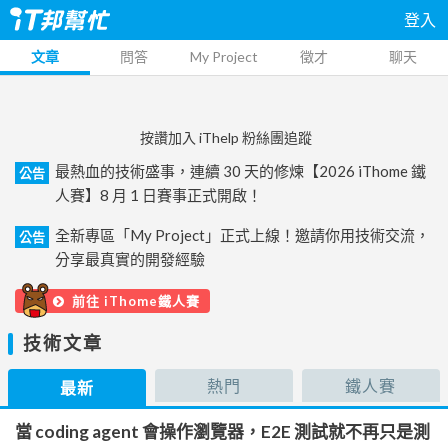
登入
文章
問答
My Project
徵才
聊天
按讚加入 iThelp 粉絲團追蹤
最熱血的技術盛事，連續 30 天的修煉【2026 iThome 鐵
公告
人賽】8 月 1 日賽事正式開啟！
全新專區「My Project」正式上線！邀請你用技術交流，
公告
分享最真實的開發經驗
前往 iThome鐵人賽
技術文章
熱門
鐵人賽
最新
當 coding agent 會操作瀏覽器，E2E 測試就不再只是測