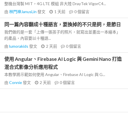
整機台灣製 MIT，4G LTE 模組 非大陸 DrayTek VigorC4...
由
林門神JanusLin
發文
1 天前
0
個留言
同一篇內容翻成十種語言，要換掉的不只是詞，是節日
我們做的是一套「上傳一張孩子的照片，就寫出並畫出一本繪本」
的產品，內容要以十種語...
由
lumorakids
發文
2 天前
0
個留言
使用 Angular、Firebase AI Logic 與 Gemini Nano 打造
混合式影像分析應用程式
本教學將示範如何使用 Angular、Firebase AI Logic 與 G...
由
Connie
發文
2 天前
0
個留言