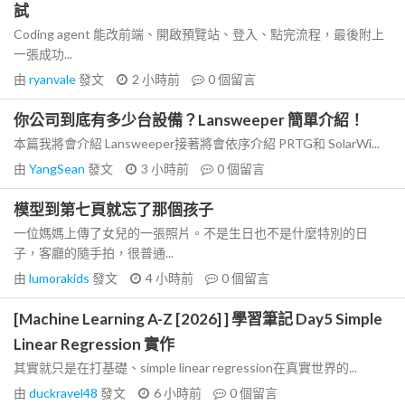
試
Coding agent 能改前端、開啟預覽站、登入、點完流程，最後附上
一張成功...
由
ryanvale
發文
2 小時前
0
個留言
你公司到底有多少台設備？Lansweeper 簡單介紹！
本篇我將會介紹 Lansweeper接著將會依序介紹 PRTG和 SolarWi...
由
YangSean
發文
3 小時前
0
個留言
模型到第七頁就忘了那個孩子
一位媽媽上傳了女兒的一張照片。不是生日也不是什麼特別的日
子，客廳的隨手拍，很普通...
由
lumorakids
發文
4 小時前
0
個留言
[Machine Learning A-Z [2026] ] 學習筆記 Day5 Simple
Linear Regression 實作
其實就只是在打基礎、simple linear regression在真實世界的...
由
duckravel48
發文
6 小時前
0
個留言