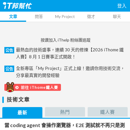
登入
文章
問答
My Project
徵才
聊天
按讚加入 iThelp 粉絲團追蹤
最熱血的技術盛事，連續 30 天的修煉【2026 iThome 鐵
公告
人賽】8 月 1 日賽事正式開啟！
全新專區「My Project」正式上線！邀請你用技術交流，
公告
分享最真實的開發經驗
前往 iThome鐵人賽
技術文章
熱門
鐵人賽
最新
當 coding agent 會操作瀏覽器，E2E 測試就不再只是測