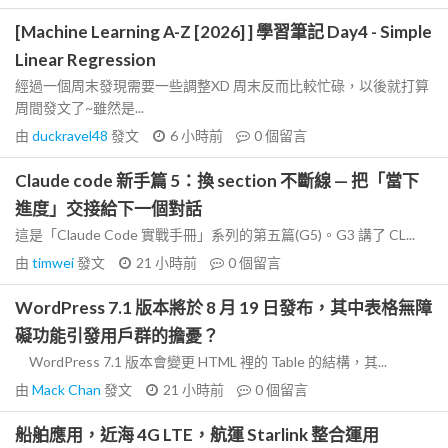
[Machine Learning A-Z [2026] ] 學習筆記 Day4 - Simple
Linear Regression
經過一個周末發現需要一些調整XD 周末反而比較忙碌，以後就打算
周間發文了~雖然是...
由
duckravel48
發文
6 小時前
0
個留言
Claude code 新手篇 5：換 section 不斷線 — 把「當下
進度」交接給下一個對話
這是「Claude Code 實戰手冊」系列的第五篇(G5)。G3 講了 CL...
由
timwei
發文
21 小時前
0
個留言
WordPress 7.1 版本將於 8 月 19 日發布，其中表格無障
礙功能引發用戶群的擔憂？
WordPress 7.1 版本會變更 HTML 裡的 Table 的結構，其...
由
Mack Chan
發文
21 小時前
0
個留言
船舶應用，近海 4G LTE，航運 Starlink 整合運用