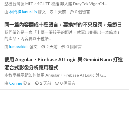
整機台灣製 MIT，4G LTE 模組 非大陸 DrayTek VigorC4...
由
林門神JanusLin
發文
1 天前
0
個留言
同一篇內容翻成十種語言，要換掉的不只是詞，是節日
我們做的是一套「上傳一張孩子的照片，就寫出並畫出一本繪本」
的產品，內容要以十種語...
由
lumorakids
發文
2 天前
0
個留言
使用 Angular、Firebase AI Logic 與 Gemini Nano 打造
混合式影像分析應用程式
本教學將示範如何使用 Angular、Firebase AI Logic 與 G...
由
Connie
發文
2 天前
0
個留言