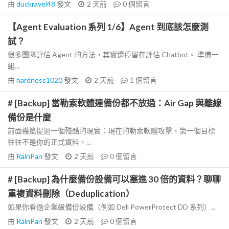
由
duckravel48
發文
2 天前
0
個留言
【Agent Evaluation 系列 1/6】Agent 到底該怎麼測
試？
很多團隊評估 Agent 的方法，其實還停留在評估 Chatbot。 準備一
組...
由
hardness1020
發文
2 天前
1
個留言
# [Backup] 當勒索軟體連備份都不放過：Air Gap 與離線
備份是什麼
前面幾篇提過一個殘酷的現實：現在的勒索軟體攻擊，第一個目標
往往不是你的正式資料，...
由
RainPan
發文
2 天前
0
個留言
# [Backup] 為什麼備份設備可以塞進 30 倍的資料？聊聊
重複資料刪除（Deduplication）
如果你看過企業級備份設備（例如 Dell PowerProtect DD 系列）...
由
RainPan
發文
2 天前
0
個留言