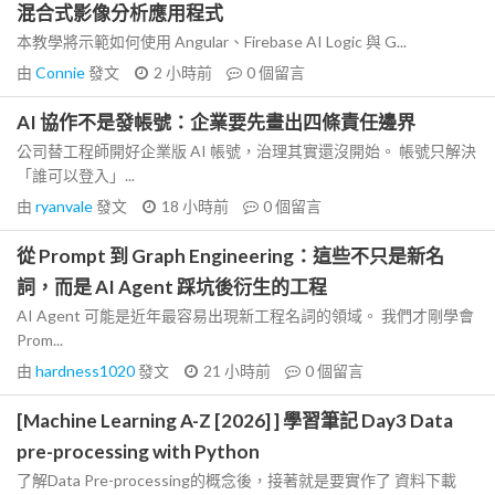
混合式影像分析應用程式
本教學將示範如何使用 Angular、Firebase AI Logic 與 G...
由
Connie
發文
2 小時前
0
個留言
AI 協作不是發帳號：企業要先畫出四條責任邊界
公司替工程師開好企業版 AI 帳號，治理其實還沒開始。 帳號只解決
「誰可以登入」...
由
ryanvale
發文
18 小時前
0
個留言
從 Prompt 到 Graph Engineering：這些不只是新名
詞，而是 AI Agent 踩坑後衍生的工程
AI Agent 可能是近年最容易出現新工程名詞的領域。 我們才剛學會
Prom...
由
hardness1020
發文
21 小時前
0
個留言
[Machine Learning A-Z [2026] ] 學習筆記 Day3 Data
pre-processing with Python
了解Data Pre-processing的概念後，接著就是要實作了 資料下載