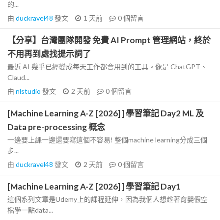
的...
由
duckravel48
發文
1 天前
0
個留言
【分享】台灣團隊開發 免費 AI Prompt 管理網站，終於
不用再到處找提示詞了
最近 AI 幾乎已經變成每天工作都會用到的工具。像是 ChatGPT、
Claud...
由
nlstudio
發文
2 天前
0
個留言
[Machine Learning A-Z [2026] ] 學習筆記 Day2 ML 及
Data pre-processing 概念
一邊要上課一邊還要寫這個不容易! 整個machine learning分成三個
步...
由
duckravel48
發文
2 天前
0
個留言
[Machine Learning A-Z [2026] ] 學習筆記 Day1
這個系列文章是Udemy上的課程延伸，因為我個人想趁著育嬰假空
檔學一點data...