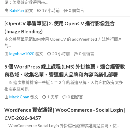
尾：怎麼確定救得回來...
由
RainPan
發文
19 小時前
0
個留言
[OpenCV 學習筆記] 2. 使用 OpenCV 進行影像混合
(Image Blending)
本文將簡單示範如何使用 OpenCV 的 addWeighted 方法進行圖片
的...
由
logohow1020
發文
20 小時前
0
個留言
5 個 WordPress 線上課程 (LMS) 外掛推薦，適合經營教
育私域、收集名單、營運個人品牌和內容商業化部署
📝 這次推薦排除一些近 1 至 2 年的新進品牌，因為它們沒有太多
相關數據可供...
由
Mack Chan
發文
1 天前
0
個留言
Wordfence 資安通報 | WooCommerce - Social Login |
CVE-2026-8457
WooCommerce Social Login 外掛爆出嚴重驗證繞過漏洞，使...