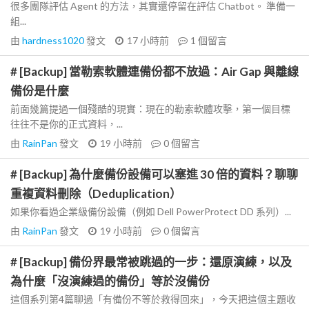
很多團隊評估 Agent 的方法，其實還停留在評估 Chatbot。 準備一
組...
由
hardness1020
發文
17 小時前
1
個留言
# [Backup] 當勒索軟體連備份都不放過：Air Gap 與離線
備份是什麼
前面幾篇提過一個殘酷的現實：現在的勒索軟體攻擊，第一個目標
往往不是你的正式資料，...
由
RainPan
發文
19 小時前
0
個留言
# [Backup] 為什麼備份設備可以塞進 30 倍的資料？聊聊
重複資料刪除（Deduplication）
如果你看過企業級備份設備（例如 Dell PowerProtect DD 系列）...
由
RainPan
發文
19 小時前
0
個留言
# [Backup] 備份界最常被跳過的一步：還原演練，以及
為什麼「沒演練過的備份」等於沒備份
這個系列第4篇聊過「有備份不等於救得回來」，今天把這個主題收