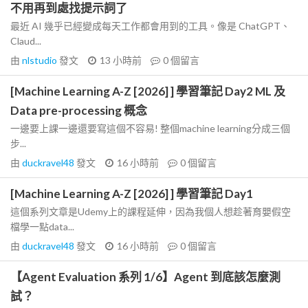
不用再到處找提示詞了
最近 AI 幾乎已經變成每天工作都會用到的工具。像是 ChatGPT、
Claud...
由
nlstudio
發文
13 小時前
0
個留言
[Machine Learning A-Z [2026] ] 學習筆記 Day2 ML 及
Data pre-processing 概念
一邊要上課一邊還要寫這個不容易! 整個machine learning分成三個
步...
由
duckravel48
發文
16 小時前
0
個留言
[Machine Learning A-Z [2026] ] 學習筆記 Day1
這個系列文章是Udemy上的課程延伸，因為我個人想趁著育嬰假空
檔學一點data...
由
duckravel48
發文
16 小時前
0
個留言
【Agent Evaluation 系列 1/6】Agent 到底該怎麼測
試？