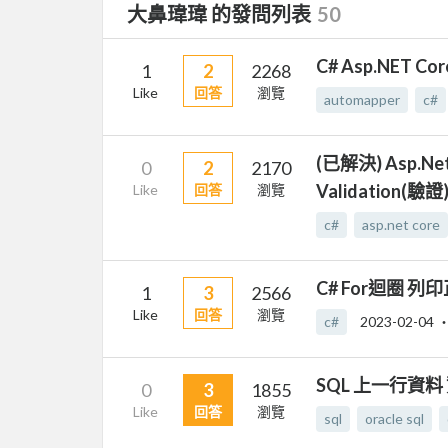
大鼻瑋瑋 的發問列表
50
C# Asp.NET C
1
2
2268
Like
回答
瀏覽
automapper
c#
(已解決) Asp.
0
2
2170
Validation(
Like
回答
瀏覽
c#
asp.net core
C# For迴圈 
1
3
2566
Like
回答
瀏覽
c#
2023-02-04
‧
SQL 上一行資料
0
3
1855
Like
回答
瀏覽
sql
oracle sql