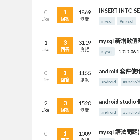
INSERT INTO 
0
1
1869
Like
回答
瀏覽
mysql
#mysql
mysql 新增
1
3
3119
Like
回答
瀏覽
mysql
2020-06-2
android 套件
0
1
1155
Like
回答
瀏覽
android
#androi
android studi
2
3
1520
Like
回答
瀏覽
android
#android
mysql 語法問題(
0
1
1009