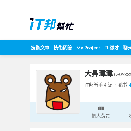
技術文章
技術問答
My Project
iT 徵才
聊
大鼻瑋瑋
(w0983
iT邦新手 4 級 ‧ 點數
個人背景