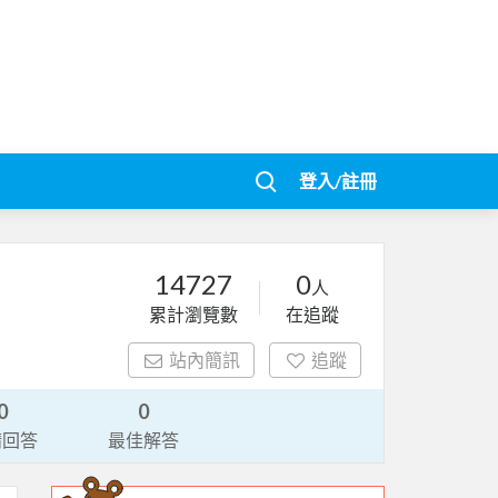
登入/註冊
14727
0
人
累計瀏覽數
在追蹤
站內簡訊
追蹤
0
0
請回答
最佳解答