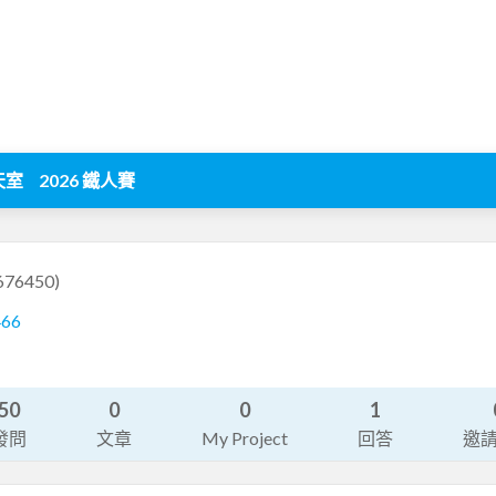
天室
2026 鐵人賽
676450)
466
50
0
0
1
發問
文章
My Project
回答
邀