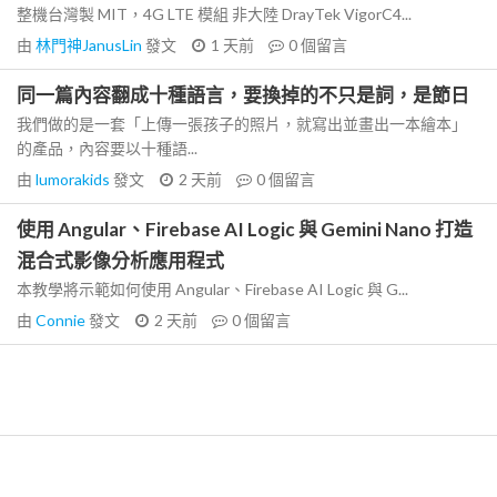
整機台灣製 MIT，4G LTE 模組 非大陸 DrayTek VigorC4...
由
林門神JanusLin
發文
1 天前
0
個留言
同一篇內容翻成十種語言，要換掉的不只是詞，是節日
我們做的是一套「上傳一張孩子的照片，就寫出並畫出一本繪本」
的產品，內容要以十種語...
由
lumorakids
發文
2 天前
0
個留言
使用 Angular、Firebase AI Logic 與 Gemini Nano 打造
混合式影像分析應用程式
本教學將示範如何使用 Angular、Firebase AI Logic 與 G...
由
Connie
發文
2 天前
0
個留言