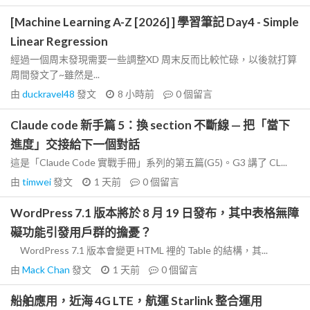
[Machine Learning A-Z [2026] ] 學習筆記 Day4 - Simple
Linear Regression
經過一個周末發現需要一些調整XD 周末反而比較忙碌，以後就打算
周間發文了~雖然是...
由
duckravel48
發文
8 小時前
0
個留言
Claude code 新手篇 5：換 section 不斷線 — 把「當下
進度」交接給下一個對話
這是「Claude Code 實戰手冊」系列的第五篇(G5)。G3 講了 CL...
由
timwei
發文
1 天前
0
個留言
WordPress 7.1 版本將於 8 月 19 日發布，其中表格無障
礙功能引發用戶群的擔憂？
WordPress 7.1 版本會變更 HTML 裡的 Table 的結構，其...
由
Mack Chan
發文
1 天前
0
個留言
船舶應用，近海 4G LTE，航運 Starlink 整合運用