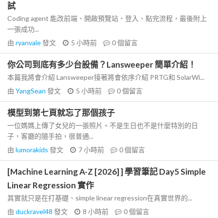
試
Coding agent 能改前端、開啟預覽站、登入、點完流程，最後附上
一張成功...
由
ryanvale
發文
5 小時前
0
個留言
你公司到底有多少台設備？Lansweeper 簡單介紹！
本篇我將會介紹 Lansweeper接著將會依序介紹 PRTG和 SolarWi...
由
YangSean
發文
5 小時前
0
個留言
模型到第七頁就忘了那個孩子
一位媽媽上傳了女兒的一張照片。不是生日也不是什麼特別的日
子，客廳的隨手拍，很普通...
由
lumorakids
發文
7 小時前
0
個留言
[Machine Learning A-Z [2026] ] 學習筆記 Day5 Simple
Linear Regression 實作
其實就只是在打基礎、simple linear regression在真實世界的...
由
duckravel48
發文
8 小時前
0
個留言