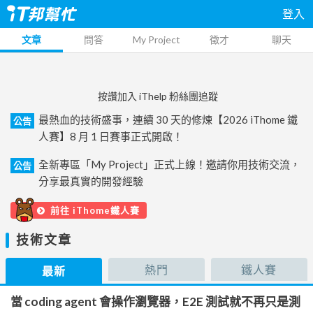
登入
文章
問答
My Project
徵才
聊天
按讚加入 iThelp 粉絲團追蹤
最熱血的技術盛事，連續 30 天的修煉【2026 iThome 鐵
公告
人賽】8 月 1 日賽事正式開啟！
全新專區「My Project」正式上線！邀請你用技術交流，
公告
分享最真實的開發經驗
前往 iThome鐵人賽
技術文章
熱門
鐵人賽
最新
當 coding agent 會操作瀏覽器，E2E 測試就不再只是測