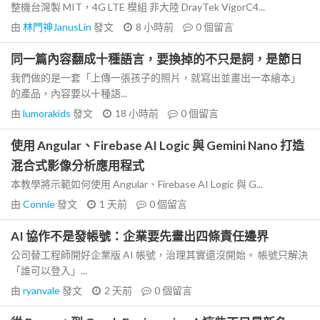
整機台灣製 MIT，4G LTE 模組 非大陸 DrayTek VigorC4...
由
林門神JanusLin
發文
8 小時前
0
個留言
同一篇內容翻成十種語言，要換掉的不只是詞，是節日
我們做的是一套「上傳一張孩子的照片，就寫出並畫出一本繪本」
的產品，內容要以十種語...
由
lumorakids
發文
18 小時前
0
個留言
使用 Angular、Firebase AI Logic 與 Gemini Nano 打造
混合式影像分析應用程式
本教學將示範如何使用 Angular、Firebase AI Logic 與 G...
由
Connie
發文
1 天前
0
個留言
AI 協作不是發帳號：企業要先畫出四條責任邊界
公司替工程師開好企業版 AI 帳號，治理其實還沒開始。 帳號只解決
「誰可以登入」...
由
ryanvale
發文
2 天前
0
個留言