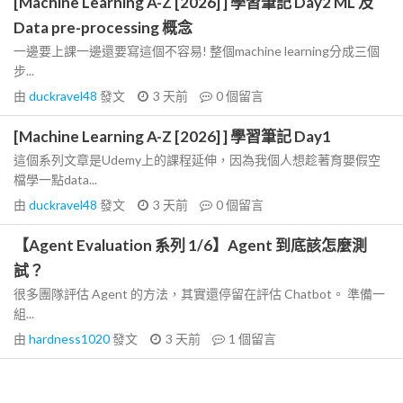
[Machine Learning A-Z [2026] ] 學習筆記 Day2 ML 及
Data pre-processing 概念
一邊要上課一邊還要寫這個不容易! 整個machine learning分成三個
步...
由
duckravel48
發文
3 天前
0
個留言
[Machine Learning A-Z [2026] ] 學習筆記 Day1
這個系列文章是Udemy上的課程延伸，因為我個人想趁著育嬰假空
檔學一點data...
由
duckravel48
發文
3 天前
0
個留言
【Agent Evaluation 系列 1/6】Agent 到底該怎麼測
試？
很多團隊評估 Agent 的方法，其實還停留在評估 Chatbot。 準備一
組...
由
hardness1020
發文
3 天前
1
個留言