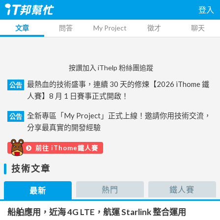
登入
文章
問答
My Project
徵才
聊天
按讚加入 iThelp 粉絲團追蹤
最熱血的技術盛事，連續 30 天的修煉【2026 iThome 鐵
公告
人賽】8 月 1 日賽事正式開啟！
全新專區「My Project」正式上線！邀請你用技術交流，
公告
分享最真實的開發經驗
前往 iThome鐵人賽
技術文章
熱門
鐵人賽
最新
船舶應用，近海 4G LTE，航運 Starlink 整合運用