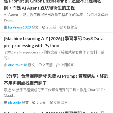
從 Prompt 到 Graph Engineering：這些不只是新名
詞，而是 AI Agent 踩坑後衍生的工程
AI Agent 可能是近年最容易出現新工程名詞的領域。 我們才剛學會
Prom...
由
hardness1020
發文
2 天前
0
個留言
[Machine Learning A-Z [2026] ] 學習筆記 Day3 Data
pre-processing with Python
了解Data Pre-processing的概念後，接著就是要實作了 資料下載
的...
由
duckravel48
發文
2 天前
0
個留言
【分享】台灣團隊開發 免費 AI Prompt 管理網站，終於
不用再到處找提示詞了
最近 AI 幾乎已經變成每天工作都會用到的工具。像是 ChatGPT、
Claud...
由
nlstudio
發文
3 天前
0
個留言