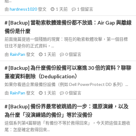
組...
由
hardness1020
發文
1 天前
1
個留言
# [Backup] 當勒索軟體連備份都不放過：Air Gap 與離線
備份是什麼
前面幾篇提過一個殘酷的現實：現在的勒索軟體攻擊，第一個目標
往往不是你的正式資料，...
由
RainPan
發文
1 天前
0
個留言
# [Backup] 為什麼備份設備可以塞進 30 倍的資料？聊聊
重複資料刪除（Deduplication）
如果你看過企業級備份設備（例如 Dell PowerProtect DD 系列）...
由
RainPan
發文
1 天前
0
個留言
# [Backup] 備份界最常被跳過的一步：還原演練，以及
為什麼「沒演練過的備份」等於沒備份
這個系列第4篇聊過「有備份不等於救得回來」，今天把這個主題收
尾：怎麼確定救得回來...