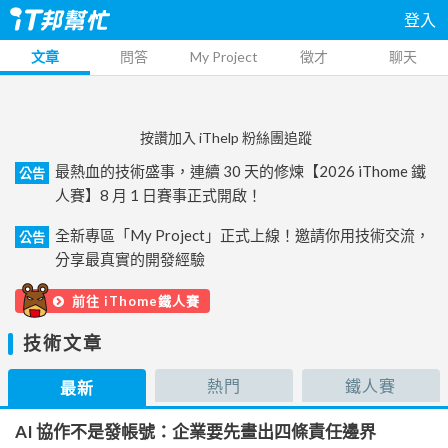
登入
文章
問答
My Project
徵才
聊天
按讚加入 iThelp 粉絲團追蹤
最熱血的技術盛事，連續 30 天的修煉【2026 iThome 鐵
公告
人賽】8 月 1 日賽事正式開啟！
全新專區「My Project」正式上線！邀請你用技術交流，
公告
分享最真實的開發經驗
前往 iThome鐵人賽
技術文章
熱門
鐵人賽
最新
AI 協作不是發帳號：企業要先畫出四條責任邊界