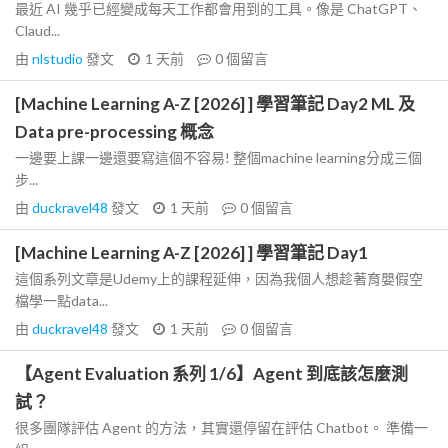
最近 AI 幾乎已經變成每天工作都會用到的工具。像是 ChatGPT、
Claud...
由
nlstudio
發文
1 天前
0
個留言
[Machine Learning A-Z [2026] ] 學習筆記 Day2 ML 及
Data pre-processing 概念
一邊要上課一邊還要寫這個不容易! 整個machine learning分成三個
步...
由
duckravel48
發文
1 天前
0
個留言
[Machine Learning A-Z [2026] ] 學習筆記 Day1
這個系列文章是Udemy上的課程延伸，因為我個人想趁著育嬰假空
檔學一點data...
由
duckravel48
發文
1 天前
0
個留言
【Agent Evaluation 系列 1/6】Agent 到底該怎麼測
試？
很多團隊評估 Agent 的方法，其實還停留在評估 Chatbot。 準備一