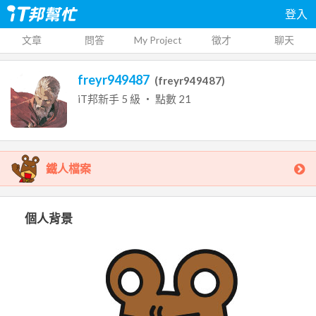
登入
文章
問答
My Project
徵才
聊天
freyr949487
(
freyr949487
)
iT邦新手
5
級 ‧ 點數
21
鐵人檔案
個人背景