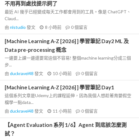
不用再到處找提示詞了
最近 AI 幾乎已經變成每天工作都會用到的工具。像是 ChatGPT、
Claud...
由
nlstudio
發文
8 小時前
0
個留言
[Machine Learning A-Z [2026] ] 學習筆記 Day2 ML 及
Data pre-processing 概念
一邊要上課一邊還要寫這個不容易! 整個machine learning分成三個
步...
由
duckravel48
發文
10 小時前
0
個留言
[Machine Learning A-Z [2026] ] 學習筆記 Day1
這個系列文章是Udemy上的課程延伸，因為我個人想趁著育嬰假空
檔學一點data...
由
duckravel48
發文
11 小時前
0
個留言
【Agent Evaluation 系列 1/6】Agent 到底該怎麼測
試？