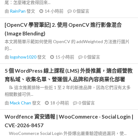
尾：怎麼確定救得回來...
由
RainPan
發文
14 小時前
0
個留言
[OpenCV 學習筆記] 2. 使用 OpenCV 進行影像混合
(Image Blending)
本文將簡單示範如何使用 OpenCV 的 addWeighted 方法進行圖片
的...
由
logohow1020
發文
15 小時前
0
個留言
5 個 WordPress 線上課程 (LMS) 外掛推薦，適合經營教
育私域、收集名單、營運個人品牌和內容商業化部署
📝 這次推薦排除一些近 1 至 2 年的新進品牌，因為它們沒有太多
相關數據可供...
由
Mack Chan
發文
18 小時前
0
個留言
Wordfence 資安通報 | WooCommerce - Social Login |
CVE-2026-8457
WooCommerce Social Login 外掛爆出嚴重驗證繞過漏洞，使...