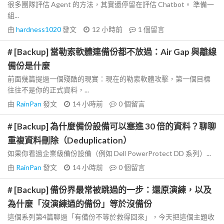
很多團隊評估 Agent 的方法，其實還停留在評估 Chatbot。 準備一
組...
由
hardness1020
發文
12 小時前
1
個留言
# [Backup] 當勒索軟體連備份都不放過：Air Gap 與離線
備份是什麼
前面幾篇提過一個殘酷的現實：現在的勒索軟體攻擊，第一個目標
往往不是你的正式資料，...
由
RainPan
發文
14 小時前
0
個留言
# [Backup] 為什麼備份設備可以塞進 30 倍的資料？聊聊
重複資料刪除（Deduplication）
如果你看過企業級備份設備（例如 Dell PowerProtect DD 系列）...
由
RainPan
發文
14 小時前
0
個留言
# [Backup] 備份界最常被跳過的一步：還原演練，以及
為什麼「沒演練過的備份」等於沒備份
這個系列第4篇聊過「有備份不等於救得回來」，今天把這個主題收