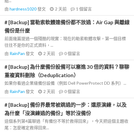
組...
由
hardness1020
發文
2 天前
1
個留言
# [Backup] 當勒索軟體連備份都不放過：Air Gap 與離線
備份是什麼
前面幾篇提過一個殘酷的現實：現在的勒索軟體攻擊，第一個目標
往往不是你的正式資料，...
由
RainPan
發文
2 天前
0
個留言
# [Backup] 為什麼備份設備可以塞進 30 倍的資料？聊聊
重複資料刪除（Deduplication）
如果你看過企業級備份設備（例如 Dell PowerProtect DD 系列）...
由
RainPan
發文
2 天前
0
個留言
# [Backup] 備份界最常被跳過的一步：還原演練，以及
為什麼「沒演練過的備份」等於沒備份
這個系列第4篇聊過「有備份不等於救得回來」，今天把這個主題收
尾：怎麼確定救得回來...