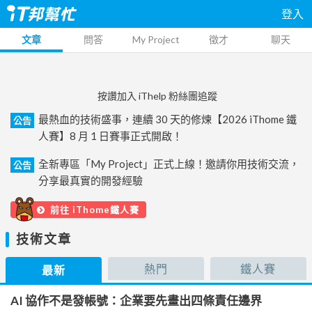
登入
文章
問答
My Project
徵才
聊天
按讚加入 iThelp 粉絲團追蹤
最熱血的技術盛事，連續 30 天的修煉【2026 iThome 鐵
公告
人賽】8 月 1 日賽事正式開啟！
全新專區「My Project」正式上線！邀請你用技術交流，
公告
分享最真實的開發經驗
前往 iThome鐵人賽
技術文章
熱門
鐵人賽
最新
AI 協作不是發帳號：企業要先畫出四條責任邊界