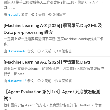
最近 AI 幾乎已經變成每天工作都會用到的工具。像是 ChatGPT、
Claud...
由
nlstudio
發文
1 天前
0
個留言
[Machine Learning A-Z [2026] ] 學習筆記 Day2 ML 及
Data pre-processing 概念
一邊要上課一邊還要寫這個不容易! 整個machine learning分成三個
步...
由
duckravel48
發文
2 天前
0
個留言
[Machine Learning A-Z [2026] ] 學習筆記 Day1
這個系列文章是Udemy上的課程延伸，因為我個人想趁著育嬰假空
檔學一點data...
由
duckravel48
發文
2 天前
0
個留言
【Agent Evaluation 系列 1/6】Agent 到底該怎麼測
試？
很多團隊評估 Agent 的方法，其實還停留在評估 Chatbot。 準備一