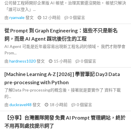
公司替工程師開好企業版 AI 帳號，治理其實還沒開始。 帳號只解決
「誰可以登入」...
由
ryanvale
發文
12 小時前
0
個留言
從 Prompt 到 Graph Engineering：這些不只是新名
詞，而是 AI Agent 踩坑後衍生的工程
AI Agent 可能是近年最容易出現新工程名詞的領域。 我們才剛學會
Prom...
由
hardness1020
發文
15 小時前
0
個留言
[Machine Learning A-Z [2026] ] 學習筆記 Day3 Data
pre-processing with Python
了解Data Pre-processing的概念後，接著就是要實作了 資料下載
的...
由
duckravel48
發文
18 小時前
0
個留言
【分享】台灣團隊開發 免費 AI Prompt 管理網站，終於
不用再到處找提示詞了