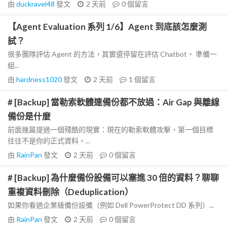
由
duckravel48
發文
2 天前
0
個留言
【Agent Evaluation 系列 1/6】Agent 到底該怎麼測
試？
很多團隊評估 Agent 的方法，其實還停留在評估 Chatbot。 準備一
組...
由
hardness1020
發文
2 天前
1
個留言
# [Backup] 當勒索軟體連備份都不放過：Air Gap 與離線
備份是什麼
前面幾篇提過一個殘酷的現實：現在的勒索軟體攻擊，第一個目標
往往不是你的正式資料，...
由
RainPan
發文
2 天前
0
個留言
# [Backup] 為什麼備份設備可以塞進 30 倍的資料？聊聊
重複資料刪除（Deduplication）
如果你看過企業級備份設備（例如 Dell PowerProtect DD 系列）...
由
RainPan
發文
2 天前
0
個留言