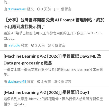
的...
由
duckravel48
發文
1 天前
0
個留言
【分享】台灣團隊開發 免費 AI Prompt 管理網站，終於
不用再到處找提示詞了
最近 AI 幾乎已經變成每天工作都會用到的工具。像是 ChatGPT、
Claud...
由
nlstudio
發文
2 天前
0
個留言
[Machine Learning A-Z [2026] ] 學習筆記 Day2 ML 及
Data pre-processing 概念
一邊要上課一邊還要寫這個不容易! 整個machine learning分成三個
步...
由
duckravel48
發文
2 天前
0
個留言
[Machine Learning A-Z [2026] ] 學習筆記 Day1
這個系列文章是Udemy上的課程延伸，因為我個人想趁著育嬰假空
檔學一點data...