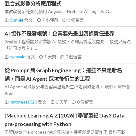
混合式影像分析應用程式
本教學將示範如何使用 Angular、Firebase AI Logic 與 G...
由
Connie
發文
7 小時前
0
個留言
AI 協作不是發帳號：企業要先畫出四條責任邊界
公司替工程師開好企業版 AI 帳號，治理其實還沒開始。 帳號只解決
「誰可以登入」...
由
ryanvale
發文
1 天前
0
個留言
從 Prompt 到 Graph Engineering：這些不只是新名
詞，而是 AI Agent 踩坑後衍生的工程
AI Agent 可能是近年最容易出現新工程名詞的領域。 我們才剛學會
Prom...
由
hardness1020
發文
1 天前
0
個留言
[Machine Learning A-Z [2026] ] 學習筆記 Day3 Data
pre-processing with Python
了解Data Pre-processing的概念後，接著就是要實作了 資料下載