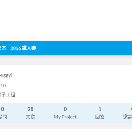
天室
2026 鐵人賽
buggy)
110
電子工程
0
28
0
1
發問
文章
My Project
回答
邀