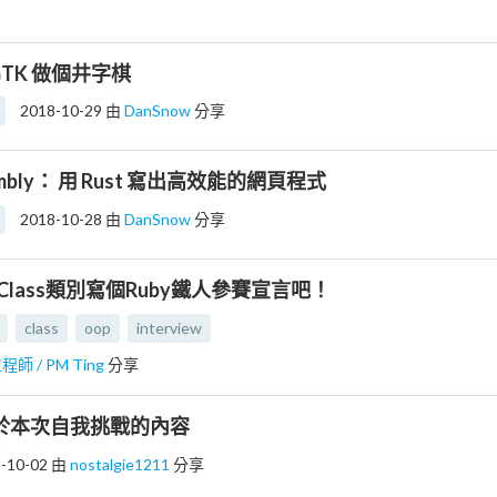
+ GTK 做個井字棋
2018-10-29
由
DanSnow
分享
embly： 用 Rust 寫出高效能的網頁程式
2018-10-28
由
DanSnow
分享
- 用Class類別寫個Ruby鐵人參賽宣言吧！
class
oop
interview
師 / PM Ting
分享
] 關於本次自我挑戰的內容
-10-02
由
nostalgie1211
分享