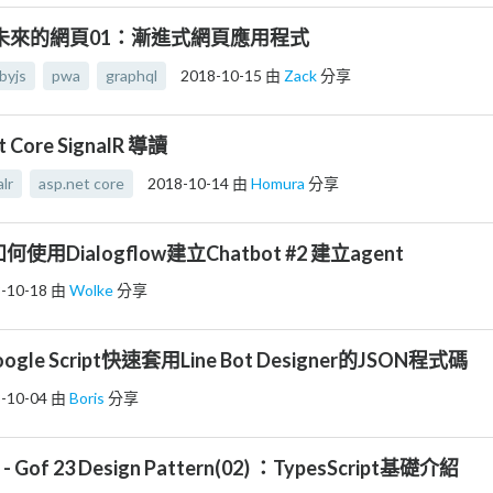
.js 未來的網頁01：漸進式網頁應用程式
byjs
pwa
graphql
2018-10-15
由
Zack
分享
et Core SignalR 導讀
alr
asp.net core
2018-10-14
由
Homura
分享
何使用Dialogflow建立Chatbot #2 建立agent
-10-18
由
Wolke
分享
oogle Script快速套用Line Bot Designer的JSON程式碼
-10-04
由
Boris
分享
t - Gof 23 Design Pattern(02) ：TypesScript基礎介紹