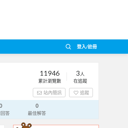
登入/註冊
11946
3
人
累計瀏覽數
在追蹤
站內簡訊
追蹤
0
0
請回答
最佳解答