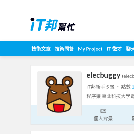
技術文章
技術問答
My Project
iT 徵才
聊
elecbuggy
(elec
iT邦新手 5 級 ‧ 點數
程序猿 臺北科技大學
個人背景