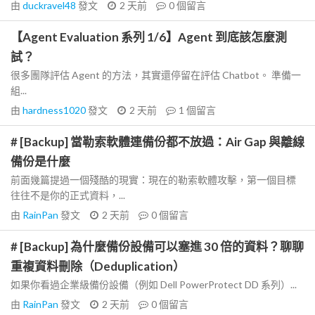
由
duckravel48
發文
2 天前
0
個留言
【Agent Evaluation 系列 1/6】Agent 到底該怎麼測
試？
很多團隊評估 Agent 的方法，其實還停留在評估 Chatbot。 準備一
組...
由
hardness1020
發文
2 天前
1
個留言
# [Backup] 當勒索軟體連備份都不放過：Air Gap 與離線
備份是什麼
前面幾篇提過一個殘酷的現實：現在的勒索軟體攻擊，第一個目標
往往不是你的正式資料，...
由
RainPan
發文
2 天前
0
個留言
# [Backup] 為什麼備份設備可以塞進 30 倍的資料？聊聊
重複資料刪除（Deduplication）
如果你看過企業級備份設備（例如 Dell PowerProtect DD 系列）...
由
RainPan
發文
2 天前
0
個留言