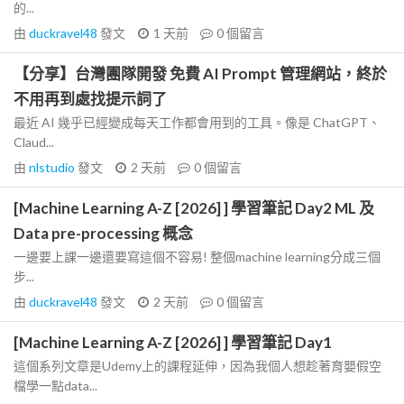
的...
由
duckravel48
發文
1 天前
0
個留言
【分享】台灣團隊開發 免費 AI Prompt 管理網站，終於
不用再到處找提示詞了
最近 AI 幾乎已經變成每天工作都會用到的工具。像是 ChatGPT、
Claud...
由
nlstudio
發文
2 天前
0
個留言
[Machine Learning A-Z [2026] ] 學習筆記 Day2 ML 及
Data pre-processing 概念
一邊要上課一邊還要寫這個不容易! 整個machine learning分成三個
步...
由
duckravel48
發文
2 天前
0
個留言
[Machine Learning A-Z [2026] ] 學習筆記 Day1
這個系列文章是Udemy上的課程延伸，因為我個人想趁著育嬰假空
檔學一點data...