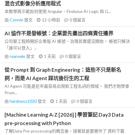
混合式影像分析應用程式
本教學將示範如何使用 Angular、Firebase AI Logic 與 G...
由
Connie
發文
12 小時前
0
個留言
AI 協作不是發帳號：企業要先畫出四條責任邊界
公司替工程師開好企業版 AI 帳號，治理其實還沒開始。 帳號只解決
「誰可以登入」...
由
ryanvale
發文
1 天前
0
個留言
從 Prompt 到 Graph Engineering：這些不只是新名
詞，而是 AI Agent 踩坑後衍生的工程
AI Agent 可能是近年最容易出現新工程名詞的領域。 我們才剛學會
Prom...
由
hardness1020
發文
1 天前
0
個留言
[Machine Learning A-Z [2026] ] 學習筆記 Day3 Data
pre-processing with Python
了解Data Pre-processing的概念後，接著就是要實作了 資料下載