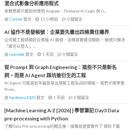
混合式影像分析應用程式
本教學將示範如何使用 Angular、Firebase AI Logic 與 G...
由
Connie
發文
12 小時前
0
個留言
AI 協作不是發帳號：企業要先畫出四條責任邊界
公司替工程師開好企業版 AI 帳號，治理其實還沒開始。 帳號只解決
「誰可以登入」...
由
ryanvale
發文
1 天前
0
個留言
從 Prompt 到 Graph Engineering：這些不只是新名
詞，而是 AI Agent 踩坑後衍生的工程
AI Agent 可能是近年最容易出現新工程名詞的領域。 我們才剛學會
Prom...
由
hardness1020
發文
1 天前
0
個留言
[Machine Learning A-Z [2026] ] 學習筆記 Day3 Data
pre-processing with Python
了解Data Pre-processing的概念後，接著就是要實作了 資料下載