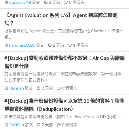
由
duckravel48
發文
2 天前
0
個留言
【Agent Evaluation 系列 1/6】Agent 到底該怎麼測
試？
很多團隊評估 Agent 的方法，其實還停留在評估 Chatbot。 準備一
組...
由
hardness1020
發文
2 天前
1
個留言
# [Backup] 當勒索軟體連備份都不放過：Air Gap 與離線
備份是什麼
前面幾篇提過一個殘酷的現實：現在的勒索軟體攻擊，第一個目標
往往不是你的正式資料，...
由
RainPan
發文
2 天前
0
個留言
# [Backup] 為什麼備份設備可以塞進 30 倍的資料？聊聊
重複資料刪除（Deduplication）
如果你看過企業級備份設備（例如 Dell PowerProtect DD 系列）...
由
RainPan
發文
2 天前
0
個留言