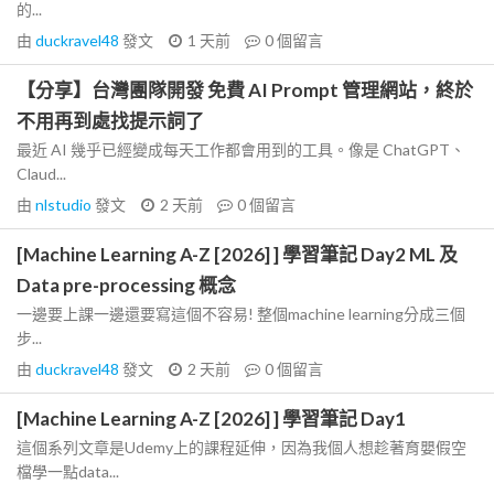
的...
由
duckravel48
發文
1 天前
0
個留言
【分享】台灣團隊開發 免費 AI Prompt 管理網站，終於
不用再到處找提示詞了
最近 AI 幾乎已經變成每天工作都會用到的工具。像是 ChatGPT、
Claud...
由
nlstudio
發文
2 天前
0
個留言
[Machine Learning A-Z [2026] ] 學習筆記 Day2 ML 及
Data pre-processing 概念
一邊要上課一邊還要寫這個不容易! 整個machine learning分成三個
步...
由
duckravel48
發文
2 天前
0
個留言
[Machine Learning A-Z [2026] ] 學習筆記 Day1
這個系列文章是Udemy上的課程延伸，因為我個人想趁著育嬰假空
檔學一點data...