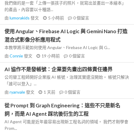
我們做的是一套「上傳一張孩子的照片，就寫出並畫出一本繪本」
的產品，內容要以十種語...
由
lumorakids
發文
5 小時前
0
個留言
使用 Angular、Firebase AI Logic 與 Gemini Nano 打造
混合式影像分析應用程式
本教學將示範如何使用 Angular、Firebase AI Logic 與 G...
由
Connie
發文
19 小時前
0
個留言
AI 協作不是發帳號：企業要先畫出四條責任邊界
公司替工程師開好企業版 AI 帳號，治理其實還沒開始。 帳號只解決
「誰可以登入」...
由
ryanvale
發文
1 天前
0
個留言
從 Prompt 到 Graph Engineering：這些不只是新名
詞，而是 AI Agent 踩坑後衍生的工程
AI Agent 可能是近年最容易出現新工程名詞的領域。 我們才剛學會
Prom...