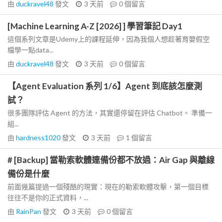
由
duckravel48
發文
3 天前
0
個留言
[Machine Learning A-Z [2026] ] 學習筆記 Day1
這個系列文章是Udemy上的課程延伸，因為我個人想趁著育嬰假空
檔學一點data...
由
duckravel48
發文
3 天前
0
個留言
【Agent Evaluation 系列 1/6】Agent 到底該怎麼測
試？
很多團隊評估 Agent 的方法，其實還停留在評估 Chatbot。 準備一
組...
由
hardness1020
發文
3 天前
1
個留言
# [Backup] 當勒索軟體連備份都不放過：Air Gap 與離線
備份是什麼
前面幾篇提過一個殘酷的現實：現在的勒索軟體攻擊，第一個目標
往往不是你的正式資料，...
由
RainPan
發文
3 天前
0
個留言