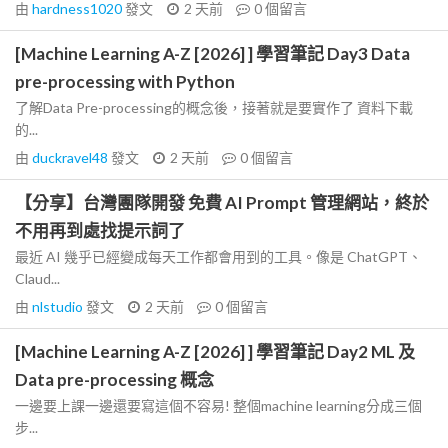
由
hardness1020
發文
2 天前
0
個留言
[Machine Learning A-Z [2026] ] 學習筆記 Day3 Data
pre-processing with Python
了解Data Pre-processing的概念後，接著就是要實作了 資料下載
的...
由
duckravel48
發文
2 天前
0
個留言
【分享】台灣團隊開發 免費 AI Prompt 管理網站，終於
不用再到處找提示詞了
最近 AI 幾乎已經變成每天工作都會用到的工具。像是 ChatGPT、
Claud...
由
nlstudio
發文
2 天前
0
個留言
[Machine Learning A-Z [2026] ] 學習筆記 Day2 ML 及
Data pre-processing 概念
一邊要上課一邊還要寫這個不容易! 整個machine learning分成三個
步...