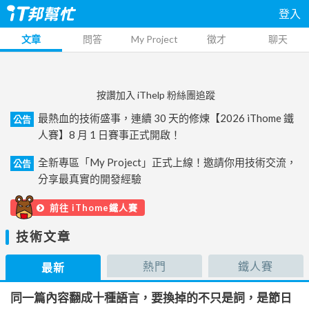
登入
文章
問答
My Project
徵才
聊天
按讚加入 iThelp 粉絲團追蹤
最熱血的技術盛事，連續 30 天的修煉【2026 iThome 鐵
公告
人賽】8 月 1 日賽事正式開啟！
全新專區「My Project」正式上線！邀請你用技術交流，
公告
分享最真實的開發經驗
前往 iThome鐵人賽
技術文章
熱門
鐵人賽
最新
同一篇內容翻成十種語言，要換掉的不只是詞，是節日