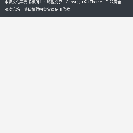
電週文化事業版權所有、轉載必究 | Copyright © iThome
刊登廣告
服務信箱
隱私權聲明與會員使用條款