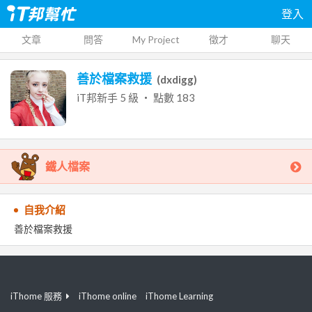
登入
文章
問答
My Project
徵才
聊天
善於檔案救援
(
dxdigg
)
iT邦新手
5
級 ‧ 點數
183
鐵人檔案
自我介紹
善於檔案救援
iThome 服務
iThome online
iThome Learning