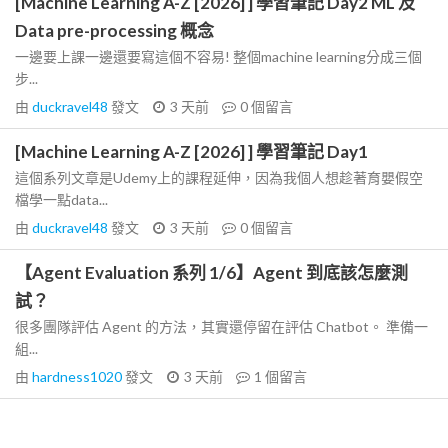
[Machine Learning A-Z [2026] ] 學習筆記 Day2 ML 及
Data pre-processing 概念
一邊要上課一邊還要寫這個不容易! 整個machine learning分成三個
步...
由
duckravel48
發文
3 天前
0
個留言
[Machine Learning A-Z [2026] ] 學習筆記 Day1
這個系列文章是Udemy上的課程延伸，因為我個人想趁著育嬰假空
檔學一點data...
由
duckravel48
發文
3 天前
0
個留言
【Agent Evaluation 系列 1/6】Agent 到底該怎麼測
試？
很多團隊評估 Agent 的方法，其實還停留在評估 Chatbot。 準備一
組...
由
hardness1020
發文
3 天前
1
個留言