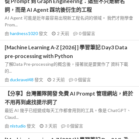
從 Prompt 到 Graph Engineering：這些不只是新名
詞，而是 AI Agent 踩坑後衍生的工程
AI Agent 可能是近年最容易出現新工程名詞的領域。 我們才剛學會
Prom...
由
hardness1020
發文
2 天前
0
個留言
[Machine Learning A-Z [2026] ] 學習筆記 Day3 Data
pre-processing with Python
了解Data Pre-processing的概念後，接著就是要實作了 資料下載
的...
由
duckravel48
發文
2 天前
0
個留言
【分享】台灣團隊開發 免費 AI Prompt 管理網站，終於
不用再到處找提示詞了
最近 AI 幾乎已經變成每天工作都會用到的工具。像是 ChatGPT、
Claud...
由
nlstudio
發文
3 天前
0
個留言