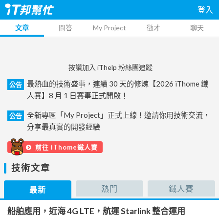
登入
文章
問答
My Project
徵才
聊天
按讚加入 iThelp 粉絲團追蹤
最熱血的技術盛事，連續 30 天的修煉【2026 iThome 鐵
公告
人賽】8 月 1 日賽事正式開啟！
全新專區「My Project」正式上線！邀請你用技術交流，
公告
分享最真實的開發經驗
前往 iThome鐵人賽
技術文章
熱門
鐵人賽
最新
船舶應用，近海 4G LTE，航運 Starlink 整合運用