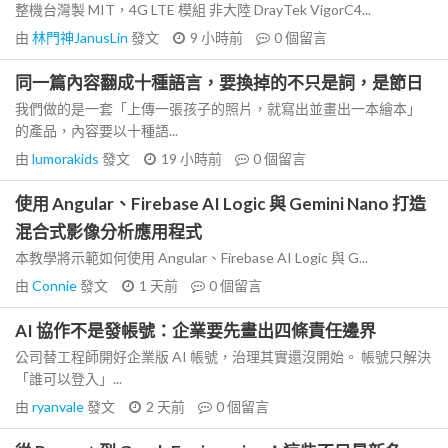
整機台灣製 MIT，4G LTE 模組 非大陸 DrayTek VigorC4...
由
林門神JanusLin
發文
9 小時前
0
個留言
同一篇內容翻成十種語言，要換掉的不只是詞，是節日
我們做的是一套「上傳一張孩子的照片，就寫出並畫出一本繪本」
的產品，內容要以十種語...
由
lumorakids
發文
19 小時前
0
個留言
使用 Angular、Firebase AI Logic 與 Gemini Nano 打造
混合式影像分析應用程式
本教學將示範如何使用 Angular、Firebase AI Logic 與 G...
由
Connie
發文
1 天前
0
個留言
AI 協作不是發帳號：企業要先畫出四條責任邊界
公司替工程師開好企業版 AI 帳號，治理其實還沒開始。 帳號只解決
「誰可以登入」...
由
ryanvale
發文
2 天前
0
個留言