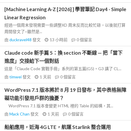
[Machine Learning A-Z [2026] ] 學習筆記 Day4 - Simple
Linear Regression
經過一個周末發現需要一些調整XD 周末反而比較忙碌，以後就打算
周間發文了~雖然是...
由
duckravel48
發文
13 小時前
0
個留言
Claude code 新手篇 5：換 section 不斷線 — 把「當下
進度」交接給下一個對話
這是「Claude Code 實戰手冊」系列的第五篇(G5)。G3 講了 CL...
由
timwei
發文
1 天前
0
個留言
WordPress 7.1 版本將於 8 月 19 日發布，其中表格無障
礙功能引發用戶群的擔憂？
WordPress 7.1 版本會變更 HTML 裡的 Table 的結構，其...
由
Mack Chan
發文
1 天前
0
個留言
船舶應用，近海 4G LTE，航運 Starlink 整合運用