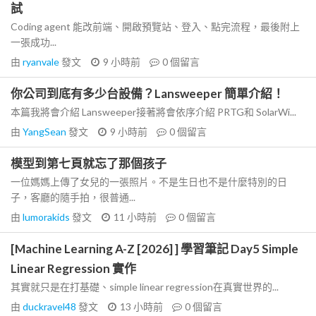
試
Coding agent 能改前端、開啟預覽站、登入、點完流程，最後附上
一張成功...
由
ryanvale
發文
9 小時前
0
個留言
你公司到底有多少台設備？Lansweeper 簡單介紹！
本篇我將會介紹 Lansweeper接著將會依序介紹 PRTG和 SolarWi...
由
YangSean
發文
9 小時前
0
個留言
模型到第七頁就忘了那個孩子
一位媽媽上傳了女兒的一張照片。不是生日也不是什麼特別的日
子，客廳的隨手拍，很普通...
由
lumorakids
發文
11 小時前
0
個留言
[Machine Learning A-Z [2026] ] 學習筆記 Day5 Simple
Linear Regression 實作
其實就只是在打基礎、simple linear regression在真實世界的...
由
duckravel48
發文
13 小時前
0
個留言