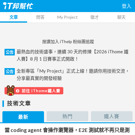
登入
文章
問答
My Project
徵才
聊天
按讚加入 iThelp 粉絲團追蹤
最熱血的技術盛事，連續 30 天的修煉【2026 iThome 鐵
公告
人賽】8 月 1 日賽事正式開啟！
全新專區「My Project」正式上線！邀請你用技術交流，
公告
分享最真實的開發經驗
前往 iThome鐵人賽
技術文章
熱門
鐵人賽
最新
當 coding agent 會操作瀏覽器，E2E 測試就不再只是測