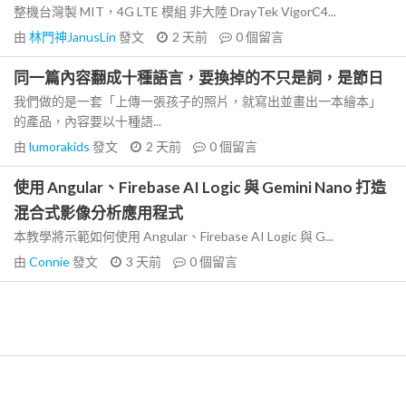
整機台灣製 MIT，4G LTE 模組 非大陸 DrayTek VigorC4...
由
林門神JanusLin
發文
2 天前
0
個留言
同一篇內容翻成十種語言，要換掉的不只是詞，是節日
我們做的是一套「上傳一張孩子的照片，就寫出並畫出一本繪本」
的產品，內容要以十種語...
由
lumorakids
發文
2 天前
0
個留言
使用 Angular、Firebase AI Logic 與 Gemini Nano 打造
混合式影像分析應用程式
本教學將示範如何使用 Angular、Firebase AI Logic 與 G...
由
Connie
發文
3 天前
0
個留言