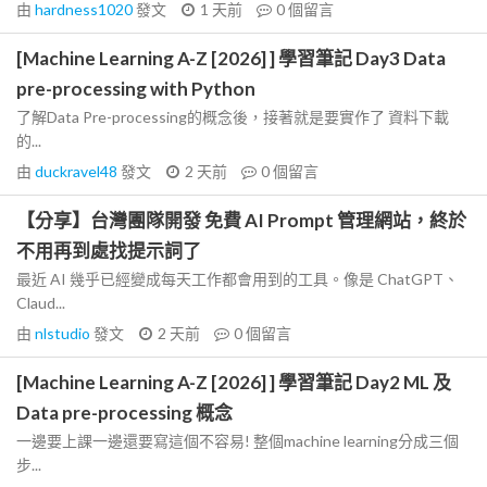
由
hardness1020
發文
1 天前
0
個留言
[Machine Learning A-Z [2026] ] 學習筆記 Day3 Data
pre-processing with Python
了解Data Pre-processing的概念後，接著就是要實作了 資料下載
的...
由
duckravel48
發文
2 天前
0
個留言
【分享】台灣團隊開發 免費 AI Prompt 管理網站，終於
不用再到處找提示詞了
最近 AI 幾乎已經變成每天工作都會用到的工具。像是 ChatGPT、
Claud...
由
nlstudio
發文
2 天前
0
個留言
[Machine Learning A-Z [2026] ] 學習筆記 Day2 ML 及
Data pre-processing 概念
一邊要上課一邊還要寫這個不容易! 整個machine learning分成三個
步...