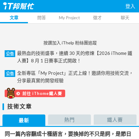
登入
文章
問答
My Project
徵才
聊天
按讚加入 iThelp 粉絲團追蹤
最熱血的技術盛事，連續 30 天的修煉【2026 iThome 鐵
公告
人賽】8 月 1 日賽事正式開啟！
全新專區「My Project」正式上線！邀請你用技術交流，
公告
分享最真實的開發經驗
前往 iThome鐵人賽
技術文章
熱門
鐵人賽
最新
同一篇內容翻成十種語言，要換掉的不只是詞，是節日