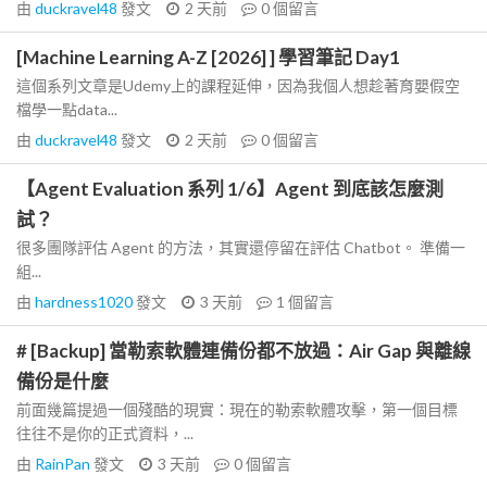
由
duckravel48
發文
2 天前
0
個留言
[Machine Learning A-Z [2026] ] 學習筆記 Day1
這個系列文章是Udemy上的課程延伸，因為我個人想趁著育嬰假空
檔學一點data...
由
duckravel48
發文
2 天前
0
個留言
【Agent Evaluation 系列 1/6】Agent 到底該怎麼測
試？
很多團隊評估 Agent 的方法，其實還停留在評估 Chatbot。 準備一
組...
由
hardness1020
發文
3 天前
1
個留言
# [Backup] 當勒索軟體連備份都不放過：Air Gap 與離線
備份是什麼
前面幾篇提過一個殘酷的現實：現在的勒索軟體攻擊，第一個目標
往往不是你的正式資料，...
由
RainPan
發文
3 天前
0
個留言