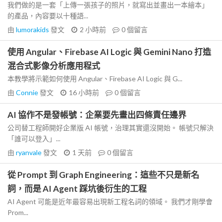
我們做的是一套「上傳一張孩子的照片，就寫出並畫出一本繪本」
的產品，內容要以十種語...
由
lumorakids
發文
2 小時前
0
個留言
使用 Angular、Firebase AI Logic 與 Gemini Nano 打造
混合式影像分析應用程式
本教學將示範如何使用 Angular、Firebase AI Logic 與 G...
由
Connie
發文
16 小時前
0
個留言
AI 協作不是發帳號：企業要先畫出四條責任邊界
公司替工程師開好企業版 AI 帳號，治理其實還沒開始。 帳號只解決
「誰可以登入」...
由
ryanvale
發文
1 天前
0
個留言
從 Prompt 到 Graph Engineering：這些不只是新名
詞，而是 AI Agent 踩坑後衍生的工程
AI Agent 可能是近年最容易出現新工程名詞的領域。 我們才剛學會
Prom...