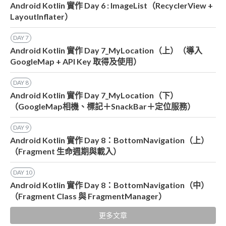
Android Kotlin 實作 Day 6 : ImageList（RecyclerView +
LayoutInflater）
DAY
7
Android Kotlin 實作 Day 7_MyLocation（上）（導入
GoogleMap + API Key 取得及使用）
DAY
8
Android Kotlin 實作 Day 7_MyLocation（下）
（GoogleMap相機、標記＋SnackBar＋定位服務）
DAY
9
Android Kotlin 實作 Day 8：BottomNavigation（上）
（Fragment 生命週期與載入）
DAY
10
Android Kotlin 實作 Day 8：BottomNavigation（中）
（Fragment Class 與 FragmentManager）
更多文章