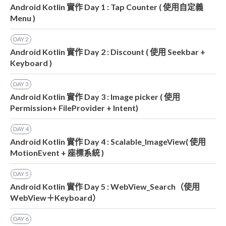
Android Kotlin 實作 Day 1 : Tap Counter ( 使用自定義
Menu )
DAY
2
Android Kotlin 實作 Day 2 : Discount ( 使用 Seekbar +
Keyboard )
DAY
3
Android Kotlin 實作 Day 3 : Image picker ( 使用
Permission+ FileProvider + Intent)
DAY
4
Android Kotlin 實作 Day 4 : Scalable_ImageView( 使用
MotionEvent + 座標系統 )
DAY
5
Android Kotlin 實作 Day 5 : WebView_Search（使用
WebView＋Keyboard）
DAY
6