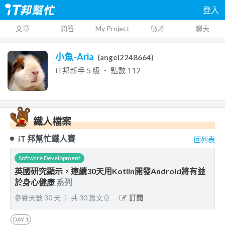
登入
文章
問答
My Project
徵才
聊天
小魚-Aria
(
angel2248664
)
iT邦新手
5
級 ‧ 點數
112
鐵人檔案
iT 邦幫忙鐵人賽
回列表
Software Development
英國研究顯示，連續30天用Kotlin開發Android將有益
於身心健康
系列
參賽天數
30
天
｜
共
30
篇文章
訂閱
DAY
1