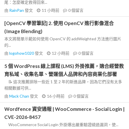
尾：怎麼確定救得回來...
由
RainPan
發文
11 小時前
0
個留言
[OpenCV 學習筆記] 2. 使用 OpenCV 進行影像混合
(Image Blending)
本文將簡單示範如何使用 OpenCV 的 addWeighted 方法進行圖片
的...
由
logohow1020
發文
12 小時前
0
個留言
5 個 WordPress 線上課程 (LMS) 外掛推薦，適合經營教
育私域、收集名單、營運個人品牌和內容商業化部署
📝 這次推薦排除一些近 1 至 2 年的新進品牌，因為它們沒有太多
相關數據可供...
由
Mack Chan
發文
16 小時前
0
個留言
Wordfence 資安通報 | WooCommerce - Social Login |
CVE-2026-8457
WooCommerce Social Login 外掛爆出嚴重驗證繞過漏洞，使...