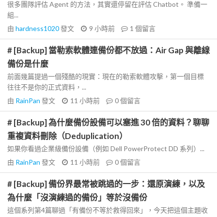
很多團隊評估 Agent 的方法，其實還停留在評估 Chatbot。 準備一
組...
由
hardness1020
發文
9 小時前
1
個留言
# [Backup] 當勒索軟體連備份都不放過：Air Gap 與離線
備份是什麼
前面幾篇提過一個殘酷的現實：現在的勒索軟體攻擊，第一個目標
往往不是你的正式資料，...
由
RainPan
發文
11 小時前
0
個留言
# [Backup] 為什麼備份設備可以塞進 30 倍的資料？聊聊
重複資料刪除（Deduplication）
如果你看過企業級備份設備（例如 Dell PowerProtect DD 系列）...
由
RainPan
發文
11 小時前
0
個留言
# [Backup] 備份界最常被跳過的一步：還原演練，以及
為什麼「沒演練過的備份」等於沒備份
這個系列第4篇聊過「有備份不等於救得回來」，今天把這個主題收