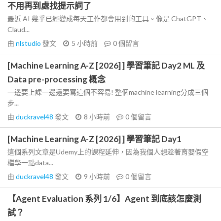
不用再到處找提示詞了
最近 AI 幾乎已經變成每天工作都會用到的工具。像是 ChatGPT、
Claud...
由
nlstudio
發文
5 小時前
0
個留言
[Machine Learning A-Z [2026] ] 學習筆記 Day2 ML 及
Data pre-processing 概念
一邊要上課一邊還要寫這個不容易! 整個machine learning分成三個
步...
由
duckravel48
發文
8 小時前
0
個留言
[Machine Learning A-Z [2026] ] 學習筆記 Day1
這個系列文章是Udemy上的課程延伸，因為我個人想趁著育嬰假空
檔學一點data...
由
duckravel48
發文
9 小時前
0
個留言
【Agent Evaluation 系列 1/6】Agent 到底該怎麼測
試？