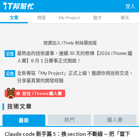
登入
文章
問答
My Project
徵才
聊天
按讚加入 iThelp 粉絲團追蹤
最熱血的技術盛事，連續 30 天的修煉【2026 iThome 鐵
公告
人賽】8 月 1 日賽事正式開啟！
全新專區「My Project」正式上線！邀請你用技術交流，
公告
分享最真實的開發經驗
前往 iThome鐵人賽
技術文章
熱門
鐵人賽
最新
Claude code 新手篇 5：換 section 不斷線 — 把「當下