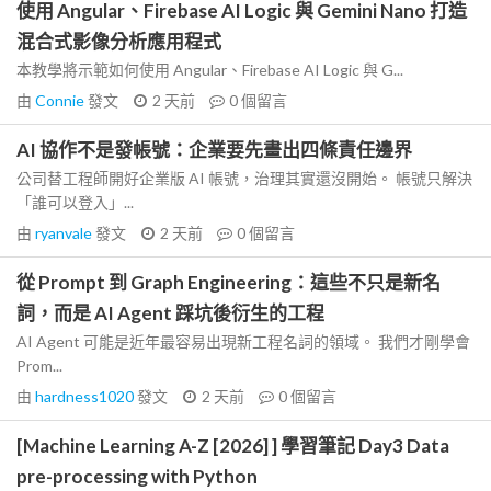
使用 Angular、Firebase AI Logic 與 Gemini Nano 打造
混合式影像分析應用程式
本教學將示範如何使用 Angular、Firebase AI Logic 與 G...
由
Connie
發文
2 天前
0
個留言
AI 協作不是發帳號：企業要先畫出四條責任邊界
公司替工程師開好企業版 AI 帳號，治理其實還沒開始。 帳號只解決
「誰可以登入」...
由
ryanvale
發文
2 天前
0
個留言
從 Prompt 到 Graph Engineering：這些不只是新名
詞，而是 AI Agent 踩坑後衍生的工程
AI Agent 可能是近年最容易出現新工程名詞的領域。 我們才剛學會
Prom...
由
hardness1020
發文
2 天前
0
個留言
[Machine Learning A-Z [2026] ] 學習筆記 Day3 Data
pre-processing with Python