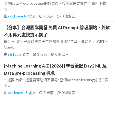
了解Data Pre-processing的概念後，接著就是要實作了 資料下載
的...
由
duckravel48
發文
2 天前
0
個留言
【分享】台灣團隊開發 免費 AI Prompt 管理網站，終於
不用再到處找提示詞了
最近 AI 幾乎已經變成每天工作都會用到的工具。像是 ChatGPT、
Claud...
由
nlstudio
發文
3 天前
0
個留言
[Machine Learning A-Z [2026] ] 學習筆記 Day2 ML 及
Data pre-processing 概念
一邊要上課一邊還要寫這個不容易! 整個machine learning分成三個
步...
由
duckravel48
發文
3 天前
0
個留言