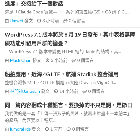
進度」交接給下一個對話
這是「Claude Code 實戰手冊」系列的第五篇(G5)。G3 講了 CL...
由
timwei
發文
3 小時前
0
個留言
WordPress 7.1 版本將於 8 月 19 日發布，其中表格無障
礙功能引發用戶群的擔憂？
WordPress 7.1 版本會變更 HTML 裡的 Table 的結構，其...
由
Mack Chan
發文
3 小時前
0
個留言
船舶應用，近海 4G LTE，航運 Starlink 整合運用
整機台灣製 MIT，4G LTE 模組 非大陸 DrayTek VigorC4...
由
林門神JanusLin
發文
14 小時前
0
個留言
同一篇內容翻成十種語言，要換掉的不只是詞，是節日
我們做的是一套「上傳一張孩子的照片，就寫出並畫出一本繪本」
的產品，內容要以十種語...
由
lumorakids
發文
1 天前
0
個留言