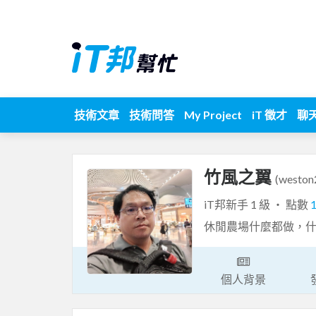
技術文章
技術問答
My Project
iT 徵才
聊
竹風之翼
(weston
iT邦新手 1 級 ‧ 點數
休閒農場什麼都做，什
個人背景