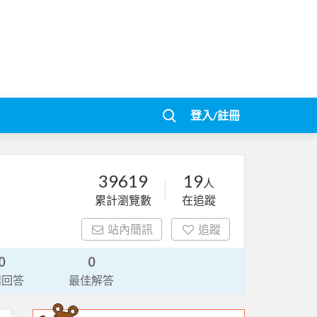
登入/註冊
39619
19
人
累計瀏覽數
在追蹤
站內簡訊
追蹤
0
0
請回答
最佳解答