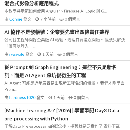
混合式影像分析應用程式
本教學將示範如何使用 Angular、Firebase AI Logic 與 G...
由
Connie
發文
7 小時前
0
個留言
AI 協作不是發帳號：企業要先畫出四條責任邊界
公司替工程師開好企業版 AI 帳號，治理其實還沒開始。 帳號只解決
「誰可以登入」...
由
ryanvale
發文
1 天前
0
個留言
從 Prompt 到 Graph Engineering：這些不只是新名
詞，而是 AI Agent 踩坑後衍生的工程
AI Agent 可能是近年最容易出現新工程名詞的領域。 我們才剛學會
Prom...
由
hardness1020
發文
1 天前
0
個留言
[Machine Learning A-Z [2026] ] 學習筆記 Day3 Data
pre-processing with Python
了解Data Pre-processing的概念後，接著就是要實作了 資料下載