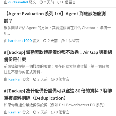
由
duckravel48
發文
2 天前
0
個留言
【Agent Evaluation 系列 1/6】Agent 到底該怎麼測
試？
很多團隊評估 Agent 的方法，其實還停留在評估 Chatbot。 準備一
組...
由
hardness1020
發文
2 天前
1
個留言
# [Backup] 當勒索軟體連備份都不放過：Air Gap 與離線
備份是什麼
前面幾篇提過一個殘酷的現實：現在的勒索軟體攻擊，第一個目標
往往不是你的正式資料，...
由
RainPan
發文
2 天前
0
個留言
# [Backup] 為什麼備份設備可以塞進 30 倍的資料？聊聊
重複資料刪除（Deduplication）
如果你看過企業級備份設備（例如 Dell PowerProtect DD 系列）...
由
RainPan
發文
2 天前
0
個留言