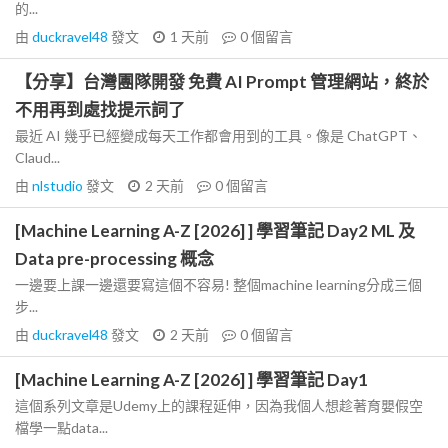
的...
由
duckravel48
發文
1 天前
0
個留言
【分享】台灣團隊開發 免費 AI Prompt 管理網站，終於
不用再到處找提示詞了
最近 AI 幾乎已經變成每天工作都會用到的工具。像是 ChatGPT、
Claud...
由
nlstudio
發文
2 天前
0
個留言
[Machine Learning A-Z [2026] ] 學習筆記 Day2 ML 及
Data pre-processing 概念
一邊要上課一邊還要寫這個不容易! 整個machine learning分成三個
步...
由
duckravel48
發文
2 天前
0
個留言
[Machine Learning A-Z [2026] ] 學習筆記 Day1
這個系列文章是Udemy上的課程延伸，因為我個人想趁著育嬰假空
檔學一點data...