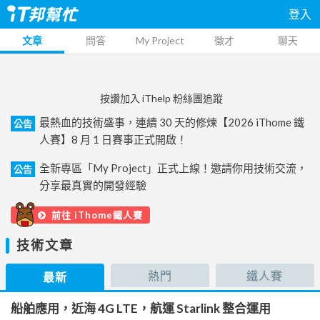
登入
文章
問答
My Project
徵才
聊天
按讚加入 iThelp 粉絲團追蹤
最熱血的技術盛事，連續 30 天的修煉【2026 iThome 鐵
公告
人賽】8 月 1 日賽事正式開啟！
全新專區「My Project」正式上線！邀請你用技術交流，
公告
分享最真實的開發經驗
前往 iThome鐵人賽
技術文章
熱門
鐵人賽
最新
船舶應用，近海 4G LTE，航運 Starlink 整合運用