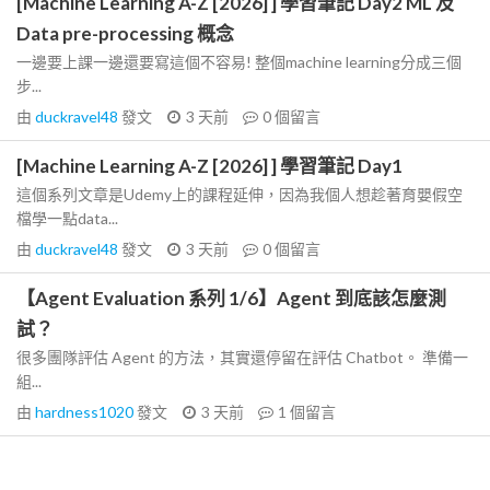
[Machine Learning A-Z [2026] ] 學習筆記 Day2 ML 及
Data pre-processing 概念
一邊要上課一邊還要寫這個不容易! 整個machine learning分成三個
步...
由
duckravel48
發文
3 天前
0
個留言
[Machine Learning A-Z [2026] ] 學習筆記 Day1
這個系列文章是Udemy上的課程延伸，因為我個人想趁著育嬰假空
檔學一點data...
由
duckravel48
發文
3 天前
0
個留言
【Agent Evaluation 系列 1/6】Agent 到底該怎麼測
試？
很多團隊評估 Agent 的方法，其實還停留在評估 Chatbot。 準備一
組...
由
hardness1020
發文
3 天前
1
個留言