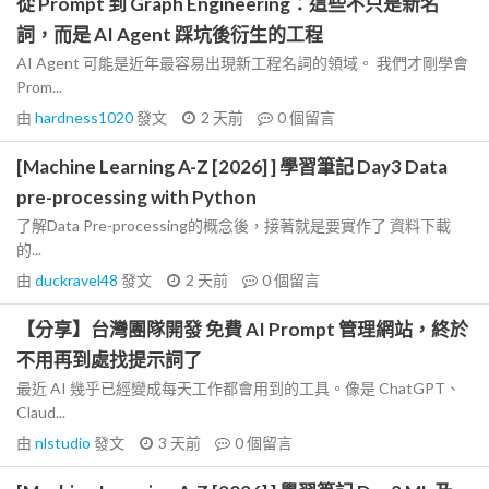
從 Prompt 到 Graph Engineering：這些不只是新名
詞，而是 AI Agent 踩坑後衍生的工程
AI Agent 可能是近年最容易出現新工程名詞的領域。 我們才剛學會
Prom...
由
hardness1020
發文
2 天前
0
個留言
[Machine Learning A-Z [2026] ] 學習筆記 Day3 Data
pre-processing with Python
了解Data Pre-processing的概念後，接著就是要實作了 資料下載
的...
由
duckravel48
發文
2 天前
0
個留言
【分享】台灣團隊開發 免費 AI Prompt 管理網站，終於
不用再到處找提示詞了
最近 AI 幾乎已經變成每天工作都會用到的工具。像是 ChatGPT、
Claud...
由
nlstudio
發文
3 天前
0
個留言