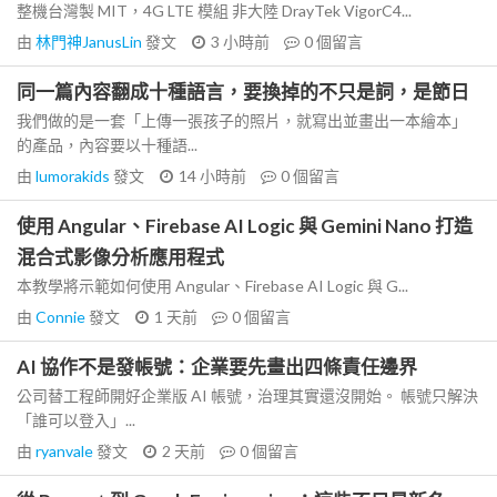
整機台灣製 MIT，4G LTE 模組 非大陸 DrayTek VigorC4...
由
林門神JanusLin
發文
3 小時前
0
個留言
同一篇內容翻成十種語言，要換掉的不只是詞，是節日
我們做的是一套「上傳一張孩子的照片，就寫出並畫出一本繪本」
的產品，內容要以十種語...
由
lumorakids
發文
14 小時前
0
個留言
使用 Angular、Firebase AI Logic 與 Gemini Nano 打造
混合式影像分析應用程式
本教學將示範如何使用 Angular、Firebase AI Logic 與 G...
由
Connie
發文
1 天前
0
個留言
AI 協作不是發帳號：企業要先畫出四條責任邊界
公司替工程師開好企業版 AI 帳號，治理其實還沒開始。 帳號只解決
「誰可以登入」...
由
ryanvale
發文
2 天前
0
個留言