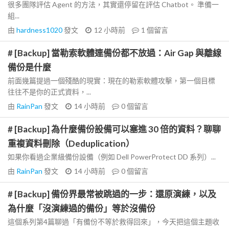
很多團隊評估 Agent 的方法，其實還停留在評估 Chatbot。 準備一
組...
由
hardness1020
發文
12 小時前
1
個留言
# [Backup] 當勒索軟體連備份都不放過：Air Gap 與離線
備份是什麼
前面幾篇提過一個殘酷的現實：現在的勒索軟體攻擊，第一個目標
往往不是你的正式資料，...
由
RainPan
發文
14 小時前
0
個留言
# [Backup] 為什麼備份設備可以塞進 30 倍的資料？聊聊
重複資料刪除（Deduplication）
如果你看過企業級備份設備（例如 Dell PowerProtect DD 系列）...
由
RainPan
發文
14 小時前
0
個留言
# [Backup] 備份界最常被跳過的一步：還原演練，以及
為什麼「沒演練過的備份」等於沒備份
這個系列第4篇聊過「有備份不等於救得回來」，今天把這個主題收