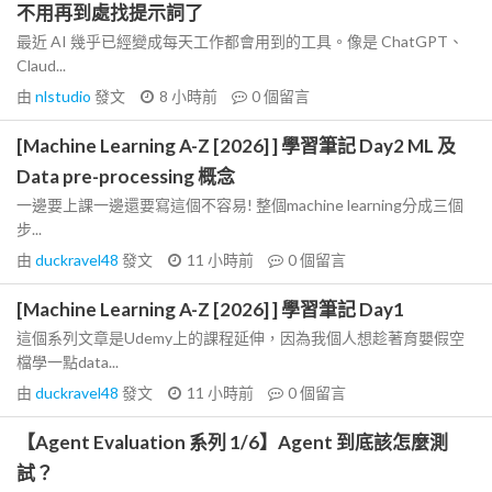
不用再到處找提示詞了
最近 AI 幾乎已經變成每天工作都會用到的工具。像是 ChatGPT、
Claud...
由
nlstudio
發文
8 小時前
0
個留言
[Machine Learning A-Z [2026] ] 學習筆記 Day2 ML 及
Data pre-processing 概念
一邊要上課一邊還要寫這個不容易! 整個machine learning分成三個
步...
由
duckravel48
發文
11 小時前
0
個留言
[Machine Learning A-Z [2026] ] 學習筆記 Day1
這個系列文章是Udemy上的課程延伸，因為我個人想趁著育嬰假空
檔學一點data...
由
duckravel48
發文
11 小時前
0
個留言
【Agent Evaluation 系列 1/6】Agent 到底該怎麼測
試？