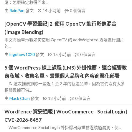
尾：怎麼確定救得回來...
由
RainPan
發文
14 小時前
0
個留言
[OpenCV 學習筆記] 2. 使用 OpenCV 進行影像混合
(Image Blending)
本文將簡單示範如何使用 OpenCV 的 addWeighted 方法進行圖片
的...
由
logohow1020
發文
15 小時前
0
個留言
5 個 WordPress 線上課程 (LMS) 外掛推薦，適合經營教
育私域、收集名單、營運個人品牌和內容商業化部署
📝 這次推薦排除一些近 1 至 2 年的新進品牌，因為它們沒有太多
相關數據可供...
由
Mack Chan
發文
18 小時前
0
個留言
Wordfence 資安通報 | WooCommerce - Social Login |
CVE-2026-8457
WooCommerce Social Login 外掛爆出嚴重驗證繞過漏洞，使...