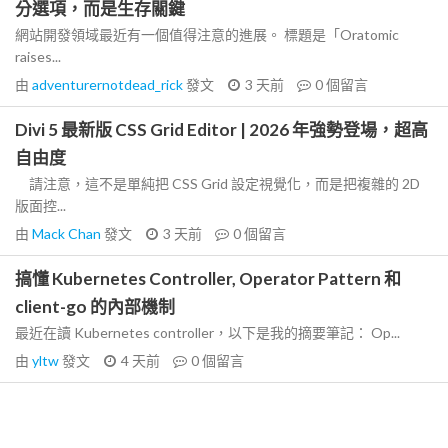
分選項，而是生存關鍵
網站開發領域最近有一個值得注意的進展。 標題是「Oratomic
raises...
由
adventurernotdead_rick
發文
3 天前
0
個留言
Divi 5 最新版 CSS Grid Editor | 2026 年強勢登場，超高
自由度
請注意，這不是單純把 CSS Grid 設定視覺化，而是把複雜的 2D
版面控...
由
Mack Chan
發文
3 天前
0
個留言
搞懂 Kubernetes Controller, Operator Pattern 和
client-go 的內部機制
最近在讀 Kubernetes controller，以下是我的摘要筆記： Op...
由
yltw
發文
4 天前
0
個留言