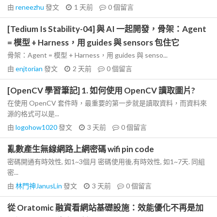
由
reneezhu
發文
1 天前
0
個留言
[Tedium Is Stability-04] 與 AI 一起開發，骨架：Agent
= 模型 + Harness，用 guides 與 sensors 包住它
骨架：Agent = 模型 + Harness，用 guides 與 senso...
由
enjtorian
發文
2 天前
0
個留言
[OpenCV 學習筆記] 1. 如何使用 OpenCV 讀取圖片?
在使用 OpenCV 套件時，最重要的第一步就是讀取資料，而資料來
源的格式可以是...
由
logohow1020
發文
3 天前
0
個留言
亂數產生無線網路上網密碼 wifi pin code
密碼開通有時效性, 如1~3個月 密碼使用後,有時效性, 如1~7天. 同組
密...
由
林門神JanusLin
發文
3 天前
0
個留言
從 Oratomic 融資看網站基礎設施：效能優化不再是加