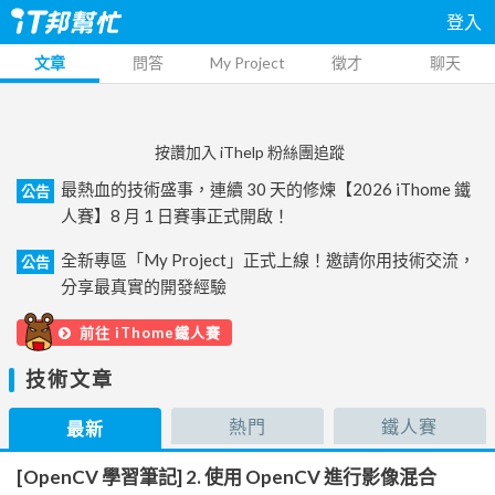
登入
文章
問答
My Project
徵才
聊天
按讚加入 iThelp 粉絲團追蹤
最熱血的技術盛事，連續 30 天的修煉【2026 iThome 鐵
公告
人賽】8 月 1 日賽事正式開啟！
全新專區「My Project」正式上線！邀請你用技術交流，
公告
分享最真實的開發經驗
前往 iThome鐵人賽
技術文章
熱門
鐵人賽
最新
[OpenCV 學習筆記] 2. 使用 OpenCV 進行影像混合