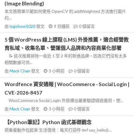
(Image Blending)
本文將簡單示範如何使用 OpenCV 的 addWeighted 方法進行圖片
的...
由
logohow1020
發文
9 分鐘前
0
個留言
5 個 WordPress 線上課程 (LMS) 外掛推薦，適合經營教
育私域、收集名單、營運個人品牌和內容商業化部署
📝 這次推薦排除一些近 1 至 2 年的新進品牌，因為它們沒有太多
相關數據可供...
由
Mack Chan
發文
3 小時前
0
個留言
Wordfence 資安通報 | WooCommerce - Social Login |
CVE-2026-8457
WooCommerce Social Login 外掛爆出嚴重驗證繞過漏洞，使...
由
Mack Chan
發文
3 小時前
0
個留言
【Python筆記】Python 函式基礎觀念
把重複動作包起來 生活情境：每天打招呼 def say_hello():...