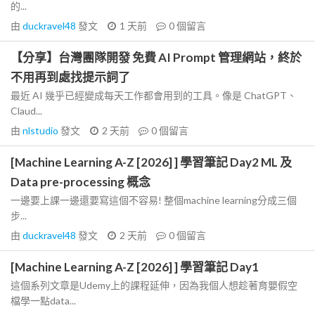
的...
由
duckravel48
發文
1 天前
0
個留言
【分享】台灣團隊開發 免費 AI Prompt 管理網站，終於
不用再到處找提示詞了
最近 AI 幾乎已經變成每天工作都會用到的工具。像是 ChatGPT、
Claud...
由
nlstudio
發文
2 天前
0
個留言
[Machine Learning A-Z [2026] ] 學習筆記 Day2 ML 及
Data pre-processing 概念
一邊要上課一邊還要寫這個不容易! 整個machine learning分成三個
步...
由
duckravel48
發文
2 天前
0
個留言
[Machine Learning A-Z [2026] ] 學習筆記 Day1
這個系列文章是Udemy上的課程延伸，因為我個人想趁著育嬰假空
檔學一點data...