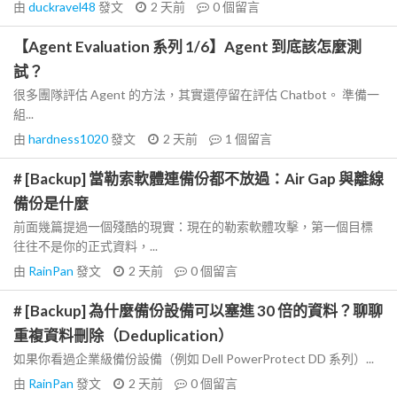
由
duckravel48
發文
2 天前
0
個留言
【Agent Evaluation 系列 1/6】Agent 到底該怎麼測
試？
很多團隊評估 Agent 的方法，其實還停留在評估 Chatbot。 準備一
組...
由
hardness1020
發文
2 天前
1
個留言
# [Backup] 當勒索軟體連備份都不放過：Air Gap 與離線
備份是什麼
前面幾篇提過一個殘酷的現實：現在的勒索軟體攻擊，第一個目標
往往不是你的正式資料，...
由
RainPan
發文
2 天前
0
個留言
# [Backup] 為什麼備份設備可以塞進 30 倍的資料？聊聊
重複資料刪除（Deduplication）
如果你看過企業級備份設備（例如 Dell PowerProtect DD 系列）...
由
RainPan
發文
2 天前
0
個留言