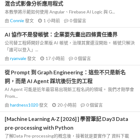
混合式影像分析應用程式
本教學將示範如何使用 Angular、Firebase AI Logic 與 G...
由
Connie
發文
1 小時前
0
個留言
AI 協作不是發帳號：企業要先畫出四條責任邊界
公司替工程師開好企業版 AI 帳號，治理其實還沒開始。 帳號只解決
「誰可以登入」...
由
ryanvale
發文
17 小時前
0
個留言
從 Prompt 到 Graph Engineering：這些不只是新名
詞，而是 AI Agent 踩坑後衍生的工程
AI Agent 可能是近年最容易出現新工程名詞的領域。 我們才剛學會
Prom...
由
hardness1020
發文
20 小時前
0
個留言
[Machine Learning A-Z [2026] ] 學習筆記 Day3 Data
pre-processing with Python
了解Data Pre-processing的概念後，接著就是要實作了 資料下載