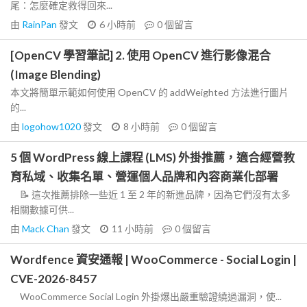
尾：怎麼確定救得回來...
由
RainPan
發文
6 小時前
0
個留言
[OpenCV 學習筆記] 2. 使用 OpenCV 進行影像混合
(Image Blending)
本文將簡單示範如何使用 OpenCV 的 addWeighted 方法進行圖片
的...
由
logohow1020
發文
8 小時前
0
個留言
5 個 WordPress 線上課程 (LMS) 外掛推薦，適合經營教
育私域、收集名單、營運個人品牌和內容商業化部署
📝 這次推薦排除一些近 1 至 2 年的新進品牌，因為它們沒有太多
相關數據可供...
由
Mack Chan
發文
11 小時前
0
個留言
Wordfence 資安通報 | WooCommerce - Social Login |
CVE-2026-8457
WooCommerce Social Login 外掛爆出嚴重驗證繞過漏洞，使...