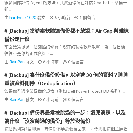
很多團隊評估 Agent 的方法，其實還停留在評估 Chatbot。 準備一
組...
由
hardness1020
發文
5 小時前
1
個留言
# [Backup] 當勒索軟體連備份都不放過：Air Gap 與離線
備份是什麼
前面幾篇提過一個殘酷的現實：現在的勒索軟體攻擊，第一個目標
往往不是你的正式資料，...
由
RainPan
發文
6 小時前
0
個留言
# [Backup] 為什麼備份設備可以塞進 30 倍的資料？聊聊
重複資料刪除（Deduplication）
如果你看過企業級備份設備（例如 Dell PowerProtect DD 系列）...
由
RainPan
發文
6 小時前
0
個留言
# [Backup] 備份界最常被跳過的一步：還原演練，以及
為什麼「沒演練過的備份」等於沒備份
這個系列第4篇聊過「有備份不等於救得回來」，今天把這個主題收