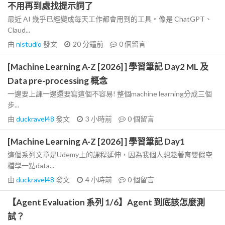
不用再到處找提示詞了
最近 AI 幾乎已經變成每天工作都會用到的工具。像是 ChatGPT、
Claud...
由
nlstudio
發文
20 分鐘前
0
個留言
[Machine Learning A-Z [2026] ] 學習筆記 Day2 ML 及
Data pre-processing 概念
一邊要上課一邊還要寫這個不容易! 整個machine learning分成三個
步...
由
duckravel48
發文
3 小時前
0
個留言
[Machine Learning A-Z [2026] ] 學習筆記 Day1
這個系列文章是Udemy上的課程延伸，因為我個人想趁著育嬰假空
檔學一點data...
由
duckravel48
發文
4 小時前
0
個留言
【Agent Evaluation 系列 1/6】Agent 到底該怎麼測
試？