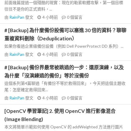
前面幾篇提過一個殘酷的現實：現在的勒索軟體攻擊，第一個目標
往往不是你的正式資料，...
由
RainPan
發文
4 小時前
0
個留言
# [Backup] 為什麼備份設備可以塞進 30 倍的資料？聊聊
重複資料刪除（Deduplication）
如果你看過企業級備份設備（例如 Dell PowerProtect DD 系列）...
由
RainPan
發文
4 小時前
0
個留言
# [Backup] 備份界最常被跳過的一步：還原演練，以及
為什麼「沒演練過的備份」等於沒備份
這個系列第4篇聊過「有備份不等於救得回來」，今天把這個主題收
尾：怎麼確定救得回來...
由
RainPan
發文
4 小時前
0
個留言
[OpenCV 學習筆記] 2. 使用 OpenCV 進行影像混合
(Image Blending)
本文將簡單示範如何使用 OpenCV 的 addWeighted 方法進行圖片