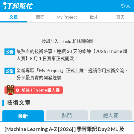
登入
文章
問答
My Project
徵才
聊天
按讚加入 iThelp 粉絲團追蹤
最熱血的技術盛事，連續 30 天的修煉【2026 iThome 鐵
公告
人賽】8 月 1 日賽事正式開啟！
全新專區「My Project」正式上線！邀請你用技術交流，
公告
分享最真實的開發經驗
前往 iThome鐵人賽
技術文章
熱門
鐵人賽
最新
[Machine Learning A-Z [2026] ] 學習筆記 Day2 ML 及