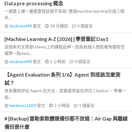
Data pre-processing 概念
一邊要上課一邊還要寫這個不容易! 整個machine learning分成三個
步...
由
duckravel48
發文
28 分鐘前
0
個留言
[Machine Learning A-Z [2026] ] 學習筆記 Day1
這個系列文章是Udemy上的課程延伸，因為我個人想趁著育嬰假空
檔學一點data...
由
duckravel48
發文
1 小時前
0
個留言
【Agent Evaluation 系列 1/6】Agent 到底該怎麼測
試？
很多團隊評估 Agent 的方法，其實還停留在評估 Chatbot。 準備一
組...
由
hardness1020
發文
2 小時前
1
個留言
# [Backup] 當勒索軟體連備份都不放過：Air Gap 與離線
備份是什麼