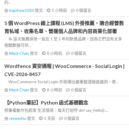
的...
由
logohow1020
發文
5 小時前
0
個留言
5 個 WordPress 線上課程 (LMS) 外掛推薦，適合經營教
育私域、收集名單、營運個人品牌和內容商業化部署
📝 這次推薦排除一些近 1 至 2 年的新進品牌，因為它們沒有太多
相關數據可供...
由
Mack Chan
發文
8 小時前
0
個留言
Wordfence 資安通報 | WooCommerce - Social Login |
CVE-2026-8457
WooCommerce Social Login 外掛爆出嚴重驗證繞過漏洞，使...
由
Mack Chan
發文
8 小時前
0
個留言
【Python筆記】Python 函式基礎觀念
把重複動作包起來 生活情境：每天打招呼 def say_hello():...
由
reneezhu
發文
1 天前
0
個留言