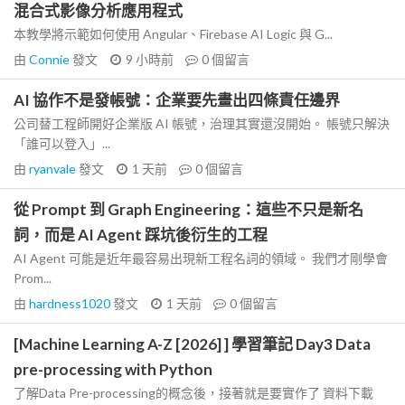
混合式影像分析應用程式
本教學將示範如何使用 Angular、Firebase AI Logic 與 G...
由
Connie
發文
9 小時前
0
個留言
AI 協作不是發帳號：企業要先畫出四條責任邊界
公司替工程師開好企業版 AI 帳號，治理其實還沒開始。 帳號只解決
「誰可以登入」...
由
ryanvale
發文
1 天前
0
個留言
從 Prompt 到 Graph Engineering：這些不只是新名
詞，而是 AI Agent 踩坑後衍生的工程
AI Agent 可能是近年最容易出現新工程名詞的領域。 我們才剛學會
Prom...
由
hardness1020
發文
1 天前
0
個留言
[Machine Learning A-Z [2026] ] 學習筆記 Day3 Data
pre-processing with Python
了解Data Pre-processing的概念後，接著就是要實作了 資料下載