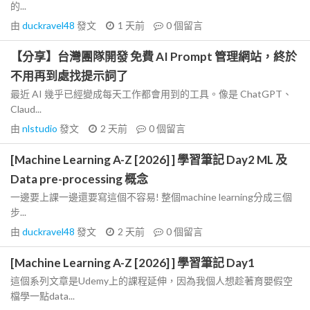
的...
由
duckravel48
發文
1 天前
0
個留言
【分享】台灣團隊開發 免費 AI Prompt 管理網站，終於
不用再到處找提示詞了
最近 AI 幾乎已經變成每天工作都會用到的工具。像是 ChatGPT、
Claud...
由
nlstudio
發文
2 天前
0
個留言
[Machine Learning A-Z [2026] ] 學習筆記 Day2 ML 及
Data pre-processing 概念
一邊要上課一邊還要寫這個不容易! 整個machine learning分成三個
步...
由
duckravel48
發文
2 天前
0
個留言
[Machine Learning A-Z [2026] ] 學習筆記 Day1
這個系列文章是Udemy上的課程延伸，因為我個人想趁著育嬰假空
檔學一點data...