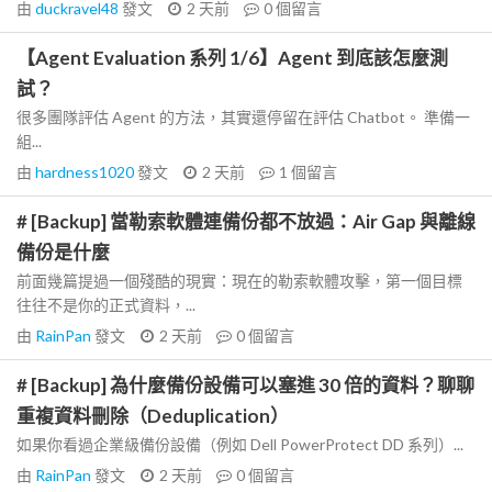
由
duckravel48
發文
2 天前
0
個留言
【Agent Evaluation 系列 1/6】Agent 到底該怎麼測
試？
很多團隊評估 Agent 的方法，其實還停留在評估 Chatbot。 準備一
組...
由
hardness1020
發文
2 天前
1
個留言
# [Backup] 當勒索軟體連備份都不放過：Air Gap 與離線
備份是什麼
前面幾篇提過一個殘酷的現實：現在的勒索軟體攻擊，第一個目標
往往不是你的正式資料，...
由
RainPan
發文
2 天前
0
個留言
# [Backup] 為什麼備份設備可以塞進 30 倍的資料？聊聊
重複資料刪除（Deduplication）
如果你看過企業級備份設備（例如 Dell PowerProtect DD 系列）...
由
RainPan
發文
2 天前
0
個留言