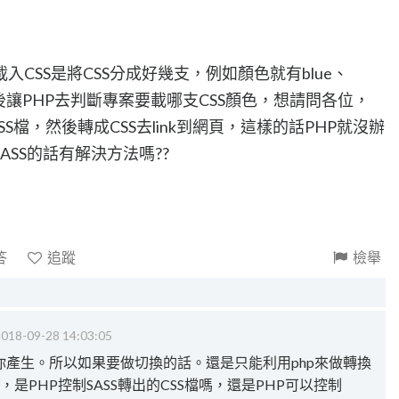
CSS是將CSS分成好幾支，例如顏色就有blue、
進去然後讓PHP去判斷專案要載哪支CSS顏色，想請問各位，
SS檔，然後轉成CSS去link到網頁，這樣的話PHP就沒辦
SS的話有解決方法嗎??
答
追蹤
檢舉
018-09-28 14:03:05
去幫你產生。所以如果要做切換的話。還是只能利用php來做轉換
懂，是PHP控制SASS轉出的CSS檔嗎，還是PHP可以控制