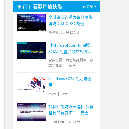
看影片追技術
看更多
金融資安領導與事件應變
聯防：以 CISO 為例
臺灣資安大會
|
29 分
【Microsoft Sentinel與
SOAR的整合效益與案例
分享】
安碁資訊｜資安防護服務．企
業營運夥伴
|
20 分
Headless CMS 的前端應
用
MWC
|
29 分
資料保護防線全進化 多雲
世代的資安佈局．完善資
料保護架構
IT EXPLAINED
|
45 分