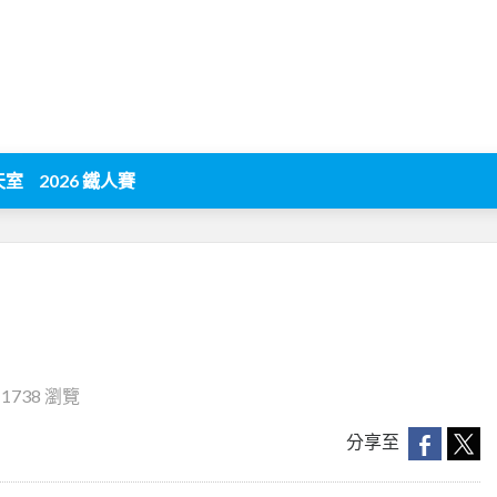
天室
2026 鐵人賽
‧
1738 瀏覽
分享至