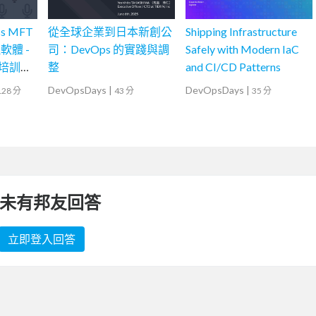
ss MFT
從全球企業到日本新創公
Shipping Infrastructure
體 -
司：DevOps 的實踐與調
Safely with Modern IaC
r 培訓課
整
and CI/CD Patterns
DevOpsDays
|
DevOpsDays
|
128 分
43 分
35 分
未有邦友回答
立即登入回答