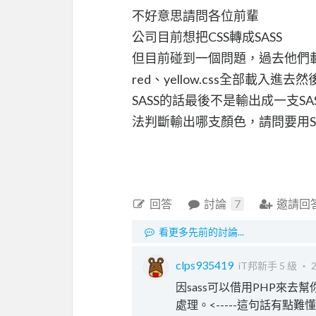
不好意思請問各位前輩
公司目前想把CSS轉成SASS
但目前碰到一個問題，過去他們載入
red、yellow.css全部載入
SASS的話最後不是輸出成一支SA
法判斷輸出哪支顏色，請問要用SA
回答
討論
7
邀請回
看更多先前的討論...
clps935419
iT邦新手 5 級 ‧
2
因sass可以借用PHP來
處理。<-----這句話有點難