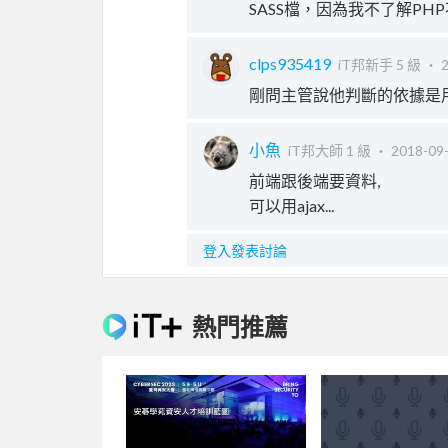
SASS檔，因為我不了解P
clps935419
iT邦新手 5 級 ‧
2
剛問主管說他判斷的依據是
小魚
iT邦大師 1 級 ‧
2018-09-
前端跟後端要資料,
可以用ajax...
登入發表討論
熱門推薦