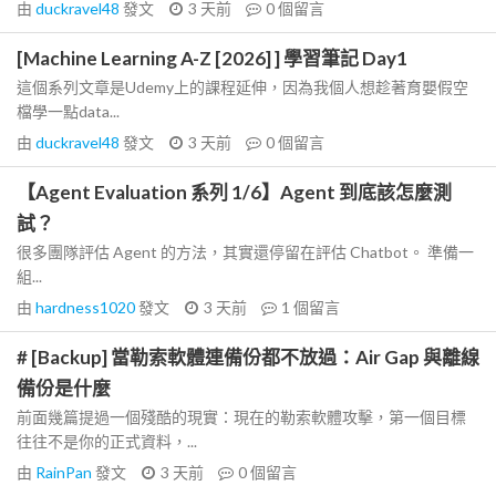
由
duckravel48
發文
3 天前
0
個留言
[Machine Learning A-Z [2026] ] 學習筆記 Day1
這個系列文章是Udemy上的課程延伸，因為我個人想趁著育嬰假空
檔學一點data...
由
duckravel48
發文
3 天前
0
個留言
【Agent Evaluation 系列 1/6】Agent 到底該怎麼測
試？
很多團隊評估 Agent 的方法，其實還停留在評估 Chatbot。 準備一
組...
由
hardness1020
發文
3 天前
1
個留言
# [Backup] 當勒索軟體連備份都不放過：Air Gap 與離線
備份是什麼
前面幾篇提過一個殘酷的現實：現在的勒索軟體攻擊，第一個目標
往往不是你的正式資料，...
由
RainPan
發文
3 天前
0
個留言