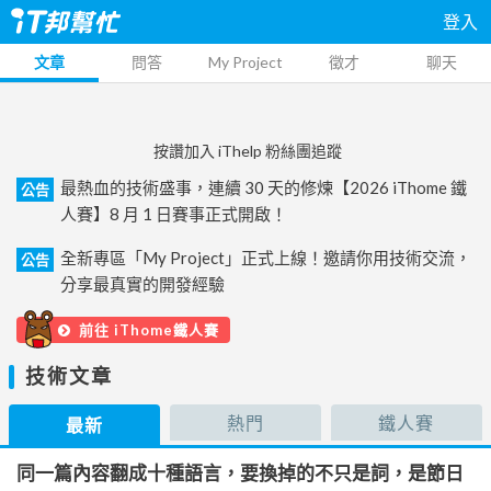
登入
文章
問答
My Project
徵才
聊天
按讚加入 iThelp 粉絲團追蹤
最熱血的技術盛事，連續 30 天的修煉【2026 iThome 鐵
公告
人賽】8 月 1 日賽事正式開啟！
全新專區「My Project」正式上線！邀請你用技術交流，
公告
分享最真實的開發經驗
前往 iThome鐵人賽
技術文章
熱門
鐵人賽
最新
同一篇內容翻成十種語言，要換掉的不只是詞，是節日