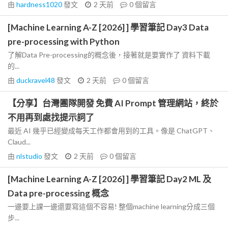
由
hardness1020
發文
2 天前
0
個留言
[Machine Learning A-Z [2026] ] 學習筆記 Day3 Data
pre-processing with Python
了解Data Pre-processing的概念後，接著就是要實作了 資料下載
的...
由
duckravel48
發文
2 天前
0
個留言
【分享】台灣團隊開發 免費 AI Prompt 管理網站，終於
不用再到處找提示詞了
最近 AI 幾乎已經變成每天工作都會用到的工具。像是 ChatGPT、
Claud...
由
nlstudio
發文
2 天前
0
個留言
[Machine Learning A-Z [2026] ] 學習筆記 Day2 ML 及
Data pre-processing 概念
一邊要上課一邊還要寫這個不容易! 整個machine learning分成三個
步...