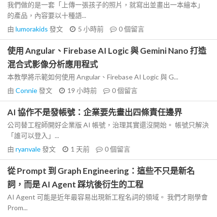
我們做的是一套「上傳一張孩子的照片，就寫出並畫出一本繪本」
的產品，內容要以十種語...
由
lumorakids
發文
5 小時前
0
個留言
使用 Angular、Firebase AI Logic 與 Gemini Nano 打造
混合式影像分析應用程式
本教學將示範如何使用 Angular、Firebase AI Logic 與 G...
由
Connie
發文
19 小時前
0
個留言
AI 協作不是發帳號：企業要先畫出四條責任邊界
公司替工程師開好企業版 AI 帳號，治理其實還沒開始。 帳號只解決
「誰可以登入」...
由
ryanvale
發文
1 天前
0
個留言
從 Prompt 到 Graph Engineering：這些不只是新名
詞，而是 AI Agent 踩坑後衍生的工程
AI Agent 可能是近年最容易出現新工程名詞的領域。 我們才剛學會
Prom...