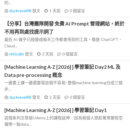
的...
由
duckravel48
發文
1 天前
0
個留言
【分享】台灣團隊開發 免費 AI Prompt 管理網站，終於
不用再到處找提示詞了
最近 AI 幾乎已經變成每天工作都會用到的工具。像是 ChatGPT、
Claud...
由
nlstudio
發文
2 天前
0
個留言
[Machine Learning A-Z [2026] ] 學習筆記 Day2 ML 及
Data pre-processing 概念
一邊要上課一邊還要寫這個不容易! 整個machine learning分成三個
步...
由
duckravel48
發文
2 天前
0
個留言
[Machine Learning A-Z [2026] ] 學習筆記 Day1
這個系列文章是Udemy上的課程延伸，因為我個人想趁著育嬰假空
檔學一點data...