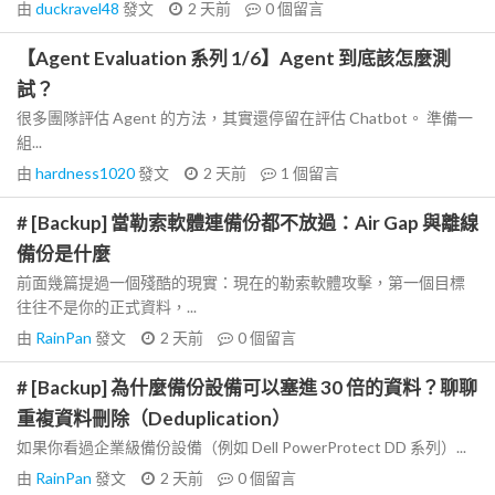
由
duckravel48
發文
2 天前
0
個留言
【Agent Evaluation 系列 1/6】Agent 到底該怎麼測
試？
很多團隊評估 Agent 的方法，其實還停留在評估 Chatbot。 準備一
組...
由
hardness1020
發文
2 天前
1
個留言
# [Backup] 當勒索軟體連備份都不放過：Air Gap 與離線
備份是什麼
前面幾篇提過一個殘酷的現實：現在的勒索軟體攻擊，第一個目標
往往不是你的正式資料，...
由
RainPan
發文
2 天前
0
個留言
# [Backup] 為什麼備份設備可以塞進 30 倍的資料？聊聊
重複資料刪除（Deduplication）
如果你看過企業級備份設備（例如 Dell PowerProtect DD 系列）...
由
RainPan
發文
2 天前
0
個留言