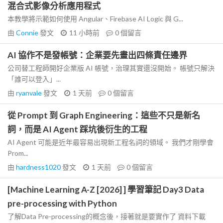
混合式影像分析應用程式
本教學將示範如何使用 Angular、Firebase AI Logic 與 G...
由
Connie
發文
11 小時前
0
個留言
AI 協作不是發帳號：企業要先畫出四條責任邊界
公司替工程師開好企業版 AI 帳號，治理其實還沒開始。 帳號只解決
「誰可以登入」...
由
ryanvale
發文
1 天前
0
個留言
從 Prompt 到 Graph Engineering：這些不只是新名
詞，而是 AI Agent 踩坑後衍生的工程
AI Agent 可能是近年最容易出現新工程名詞的領域。 我們才剛學會
Prom...
由
hardness1020
發文
1 天前
0
個留言
[Machine Learning A-Z [2026] ] 學習筆記 Day3 Data
pre-processing with Python
了解Data Pre-processing的概念後，接著就是要實作了 資料下載