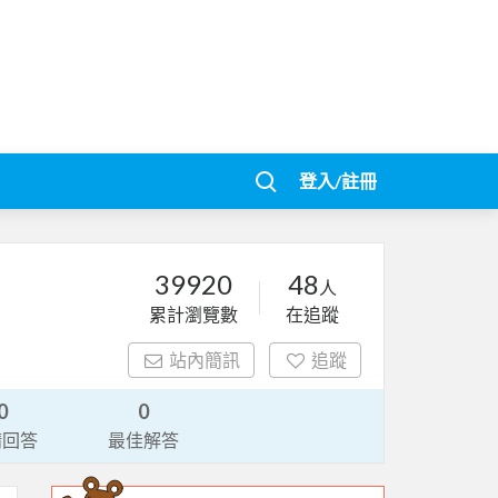
登入/註冊
39920
48
人
累計瀏覽數
在追蹤
站內簡訊
追蹤
0
0
請回答
最佳解答