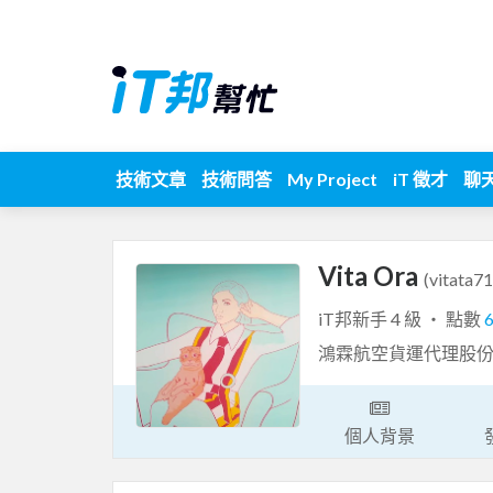
技術文章
技術問答
My Project
iT 徵才
聊
Vita Ora
(vitata71
iT邦新手 4 級 ‧ 點數
鴻霖航空貨運代理股
個人背景