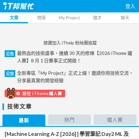
登入
文章
問答
My Project
徵才
聊天
按讚加入 iThelp 粉絲團追蹤
最熱血的技術盛事，連續 30 天的修煉【2026 iThome 鐵
公告
人賽】8 月 1 日賽事正式開啟！
全新專區「My Project」正式上線！邀請你用技術交流，
公告
分享最真實的開發經驗
前往 iThome鐵人賽
技術文章
熱門
鐵人賽
最新
[Machine Learning A-Z [2026] ] 學習筆記 Day2 ML 及