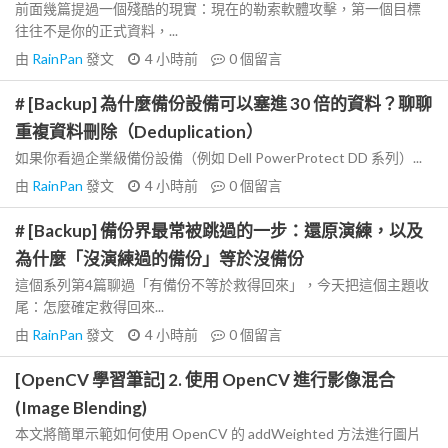
前面幾篇提過一個殘酷的現實：現在的勒索軟體攻擊，第一個目標
往往不是你的正式資料，...
由
RainPan
發文
4 小時前
0
個留言
# [Backup] 為什麼備份設備可以塞進 30 倍的資料？聊聊
重複資料刪除（Deduplication）
如果你看過企業級備份設備（例如 Dell PowerProtect DD 系列）...
由
RainPan
發文
4 小時前
0
個留言
# [Backup] 備份界最常被跳過的一步：還原演練，以及
為什麼「沒演練過的備份」等於沒備份
這個系列第4篇聊過「有備份不等於救得回來」，今天把這個主題收
尾：怎麼確定救得回來...
由
RainPan
發文
4 小時前
0
個留言
[OpenCV 學習筆記] 2. 使用 OpenCV 進行影像混合
(Image Blending)
本文將簡單示範如何使用 OpenCV 的 addWeighted 方法進行圖片