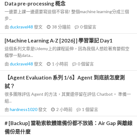
Data pre-processing 概念
一邊要上課一邊還要寫這個不容易! 整個machine learning分成三個
步...
由
duckravel48
發文
38 分鐘前
0
個留言
[Machine Learning A-Z [2026] ] 學習筆記 Day1
這個系列文章是Udemy上的課程延伸，因為我個人想趁著育嬰假空
檔學一點data...
由
duckravel48
發文
1 小時前
0
個留言
【Agent Evaluation 系列 1/6】Agent 到底該怎麼測
試？
很多團隊評估 Agent 的方法，其實還停留在評估 Chatbot。 準備一
組...
由
hardness1020
發文
2 小時前
1
個留言
# [Backup] 當勒索軟體連備份都不放過：Air Gap 與離線
備份是什麼