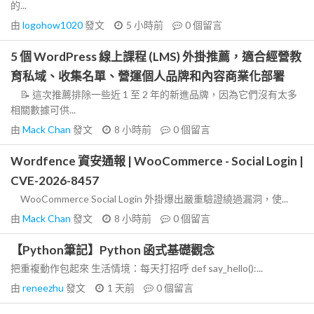
的...
由
logohow1020
發文
5 小時前
0
個留言
5 個 WordPress 線上課程 (LMS) 外掛推薦，適合經營教
育私域、收集名單、營運個人品牌和內容商業化部署
📝 這次推薦排除一些近 1 至 2 年的新進品牌，因為它們沒有太多
相關數據可供...
由
Mack Chan
發文
8 小時前
0
個留言
Wordfence 資安通報 | WooCommerce - Social Login |
CVE-2026-8457
WooCommerce Social Login 外掛爆出嚴重驗證繞過漏洞，使...
由
Mack Chan
發文
8 小時前
0
個留言
【Python筆記】Python 函式基礎觀念
把重複動作包起來 生活情境：每天打招呼 def say_hello():...
由
reneezhu
發文
1 天前
0
個留言