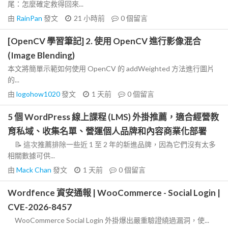
尾：怎麼確定救得回來...
由
RainPan
發文
21 小時前
0
個留言
[OpenCV 學習筆記] 2. 使用 OpenCV 進行影像混合
(Image Blending)
本文將簡單示範如何使用 OpenCV 的 addWeighted 方法進行圖片
的...
由
logohow1020
發文
1 天前
0
個留言
5 個 WordPress 線上課程 (LMS) 外掛推薦，適合經營教
育私域、收集名單、營運個人品牌和內容商業化部署
📝 這次推薦排除一些近 1 至 2 年的新進品牌，因為它們沒有太多
相關數據可供...
由
Mack Chan
發文
1 天前
0
個留言
Wordfence 資安通報 | WooCommerce - Social Login |
CVE-2026-8457
WooCommerce Social Login 外掛爆出嚴重驗證繞過漏洞，使...