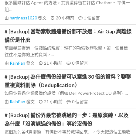
很多團隊評估 Agent 的方法，其實還停留在評估 Chatbot。 準備一
組...
由
hardness1020
發文
20 小時前
1
個留言
# [Backup] 當勒索軟體連備份都不放過：Air Gap 與離線
備份是什麼
前面幾篇提過一個殘酷的現實：現在的勒索軟體攻擊，第一個目標
往往不是你的正式資料，...
由
RainPan
發文
21 小時前
0
個留言
# [Backup] 為什麼備份設備可以塞進 30 倍的資料？聊聊
重複資料刪除（Deduplication）
如果你看過企業級備份設備（例如 Dell PowerProtect DD 系列）...
由
RainPan
發文
21 小時前
0
個留言
# [Backup] 備份界最常被跳過的一步：還原演練，以及
為什麼「沒演練過的備份」等於沒備份
這個系列第4篇聊過「有備份不等於救得回來」，今天把這個主題收