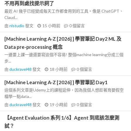
不用再到處找提示詞了
最近 AI 幾乎已經變成每天工作都會用到的工具。像是 ChatGPT、
Claud...
由
nlstudio
發文
15 小時前
0
個留言
[Machine Learning A-Z [2026] ] 學習筆記 Day2 ML 及
Data pre-processing 概念
一邊要上課一邊還要寫這個不容易! 整個machine learning分成三個
步...
由
duckravel48
發文
18 小時前
0
個留言
[Machine Learning A-Z [2026] ] 學習筆記 Day1
這個系列文章是Udemy上的課程延伸，因為我個人想趁著育嬰假空
檔學一點data...
由
duckravel48
發文
19 小時前
0
個留言
【Agent Evaluation 系列 1/6】Agent 到底該怎麼測
試？