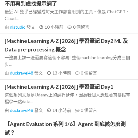
不用再到處找提示詞了
最近 AI 幾乎已經變成每天工作都會用到的工具。像是 ChatGPT、
Claud...
由
nlstudio
發文
10 小時前
0
個留言
[Machine Learning A-Z [2026] ] 學習筆記 Day2 ML 及
Data pre-processing 概念
一邊要上課一邊還要寫這個不容易! 整個machine learning分成三個
步...
由
duckravel48
發文
13 小時前
0
個留言
[Machine Learning A-Z [2026] ] 學習筆記 Day1
這個系列文章是Udemy上的課程延伸，因為我個人想趁著育嬰假空
檔學一點data...
由
duckravel48
發文
14 小時前
0
個留言
【Agent Evaluation 系列 1/6】Agent 到底該怎麼測
試？