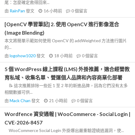
尾：怎麼確定救得回來...
由
RainPan
發文
16 小時前
0
個留言
[OpenCV 學習筆記] 2. 使用 OpenCV 進行影像混合
(Image Blending)
本文將簡單示範如何使用 OpenCV 的 addWeighted 方法進行圖片
的...
由
logohow1020
發文
18 小時前
0
個留言
5 個 WordPress 線上課程 (LMS) 外掛推薦，適合經營教
育私域、收集名單、營運個人品牌和內容商業化部署
📝 這次推薦排除一些近 1 至 2 年的新進品牌，因為它們沒有太多
相關數據可供...
由
Mack Chan
發文
21 小時前
0
個留言
Wordfence 資安通報 | WooCommerce - Social Login |
CVE-2026-8457
WooCommerce Social Login 外掛爆出嚴重驗證繞過漏洞，使...