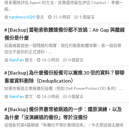
很多團隊評估 Agent 的方法，其實還停留在評估 Chatbot。 準備一
組...
由
hardness1020
發文
15 小時前
1
個留言
# [Backup] 當勒索軟體連備份都不放過：Air Gap 與離線
備份是什麼
前面幾篇提過一個殘酷的現實：現在的勒索軟體攻擊，第一個目標
往往不是你的正式資料，...
由
RainPan
發文
16 小時前
0
個留言
# [Backup] 為什麼備份設備可以塞進 30 倍的資料？聊聊
重複資料刪除（Deduplication）
如果你看過企業級備份設備（例如 Dell PowerProtect DD 系列）...
由
RainPan
發文
16 小時前
0
個留言
# [Backup] 備份界最常被跳過的一步：還原演練，以及
為什麼「沒演練過的備份」等於沒備份
這個系列第4篇聊過「有備份不等於救得回來」，今天把這個主題收